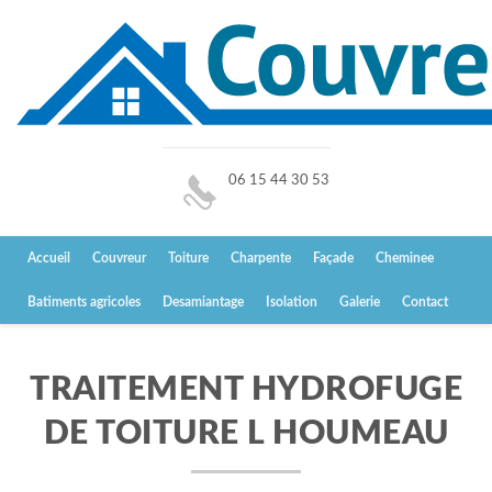
06 15 44 30 53
Accueil
Couvreur
Toiture
Charpente
Façade
Cheminee
Batiments agricoles
Desamiantage
Isolation
Galerie
Contact
TRAITEMENT HYDROFUGE
DE TOITURE L HOUMEAU