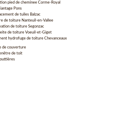
tion pied de cheminee Corme-Royal
iantage Pons
cement de tuiles Balzac
re de toiture Nanteuil-en-Vallee
vation de toiture Segonzac
eite de toiture Voeuil-et-Giget
ment hydrofuge de toiture Chevanceaux
e de couverture
enêtre de toit
outtières