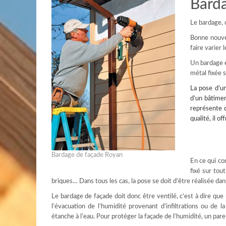
Bard
Le bardage, 
Bonne nouvel
faire varier 
Un bardage e
métal fixée 
La
pose d’u
d’un bâtiment
représente d
qualité, il o
Bardage de façade Royan
En ce qui co
fixé sur tou
briques… Dans tous les cas, la pose se doit d’être réalisée dans
Le bardage de façade doit donc être ventilé, c’est à dire que 
l’évacuation de l’humidité provenant d’infiltrations ou de 
étanche à l’eau. Pour protéger la façade de l’humidité, un pare