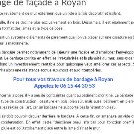
age de façade à Royan
ce revêtement de mur extérieur joue un rôle à la fois décoratif et isolant.
le, il ne se décline plus exclusivement en bois. Désormais, il est également p
le format des lames et le type de pose.
st un système d’éléments de parement que l’on va placer sur une ossature en 
sur la maçonnerie.
n bardage
permet notamment de rajeunir une façade et d’améliorer l’enveloppe
. Le bardage corrige en effet les irrégularités et la planéité du mur, sans gros t
onc un investissement rentable pour quiconque veut améliorer ces aspects. S
ffrira alors une résistance accrue aux chocs et aux intempéries.
Pour tous vos travaux de bardage à Royan
Appelez le 06 15 44 30 53
ncerne la pose, il y a peu de contraintes quant au bâtiment d’origine. Le bardage
t type de construction : ossature en bois, bien sûr, mais aussi bâtiment en pierr
 les règles de l’art, car un bardage ne supporte pas la rétention d’eau.
l’air doit pouvoir circuler derrière le bardage. À cette fin, on aménage un vide 
la condensation. En effet, cette “deuxième peau” n’a pas pour fonction premi
-pluie est obligatoirement placé entre la lame d’air et le mur.