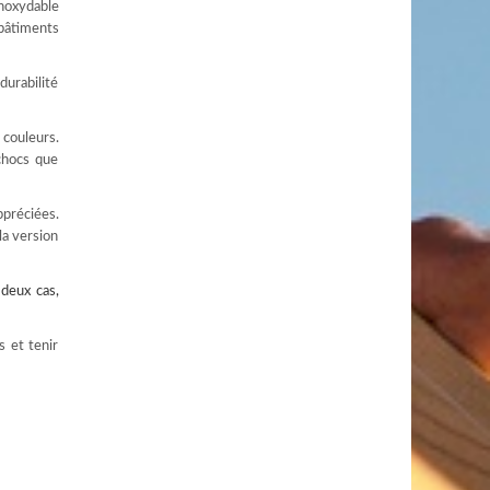
inoxydable
 bâtiments
durabilité
 couleurs.
chocs que
ppréciées.
la version
deux cas,
s et tenir