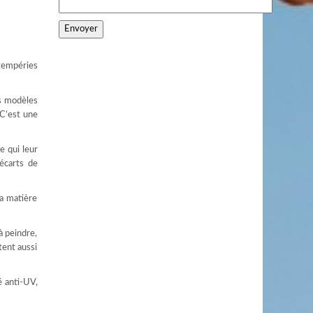
tempéries
es modèles
 C’est une
e qui leur
 écarts de
La matière
à peindre,
tent aussi
é anti-UV,