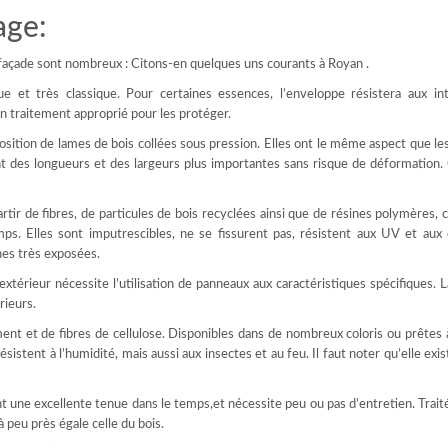
age:
façade sont nombreux : Citons-en quelques uns courants à Royan .
e et très classique. Pour certaines essences, l’enveloppe résistera aux in
 un traitement approprié pour les protéger.
position de lames de bois collées sous pression. Elles ont le même aspect que l
nt des longueurs et des largeurs plus importantes sans risque de déformation.
tir de fibres, de particules de bois recyclées ainsi que de résines polymères, c
mps. Elles sont imputrescibles, ne se fissurent pas, résistent aux UV et aux
nes très exposées.
térieur nécessite l’utilisation de panneaux aux caractéristiques spécifiques. 
rieurs.
ent et de fibres de cellulose. Disponibles dans de nombreux coloris ou prêtes 
sistent à l’humidité, mais aussi aux insectes et au feu. Il faut noter qu’elle exis
nt une excellente tenue dans le temps,et nécessite peu ou pas d’entretien. Trait
 peu près égale celle du bois.