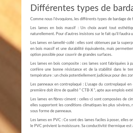
Différentes types de bard
Comme nous l’évoquions, les différents types de bardage de 
Les lames en bois massif : Un choix avant tout esthétiqu
naturellement. Pour d’autres insistons sur le fait qu’il faudra
Les lames en lamellé-collé : elles sont obtenues par la super
en bois massif et une durabilité équivalente, mais permette
option possible pour couvrir de grandes surfaces.
Les lames en bois composite : ces lames sont fabriquées à par
confère une bonne résistance et de la stabilité dans le te
température : un choix potentiellement judicieux pour des zo
Les panneaux en contreplaqué : L’usage du contreplaqué en ex
première doit être de qualité ” CTB-X “, apte aux emplois exté
Les lames en fibres-ciment : celles-ci sont composées de cim
elles supportent les conditions climatiques les plus sévères, ré
sous forme de panneaux.
Les lames en PVC : Ce sont des lames faciles à poser, elles o
le PVC prévient la moisissure. Sa conductivité thermique est à