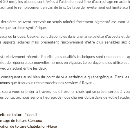
 et 30 mm), les plaques sont fixées à l’aide d’un système d’accrochage en acier 
 facilitent le remplacement en cas de bris. Ce type de revêtement est limité aux
es dernières peuvent recevoir un semis minéral fortement pigmenté assurant la 
use que l’ardoise synthétique.
neaux ou briques. Ceux-ci sont disponibles dans une large palette d’aspects et de
s apports solaires mais présentent l’inconvénient d’être plus sensibles aux 
est relativement récente. En effet, ses qualités techniques sont reconnues et a
met de répondre aux nouvelles normes en vigueur. Le bardage le plus utilisé est 
avec un isolant entre les deux.
conséquents aussi bien du point de vue esthétique qu’énergétique. Dans les 
pouvons que trop vous recommandez nos services à Royan .
 saura vous orienter à travers les différents choix qui se présenteront à vou
ous contacter, nous serions heureux de nous charger du bardage de votre façade.
ite de toiture Exideuil
sage de toiture Cercoux
vation de toiture Chatelaillon-Plage