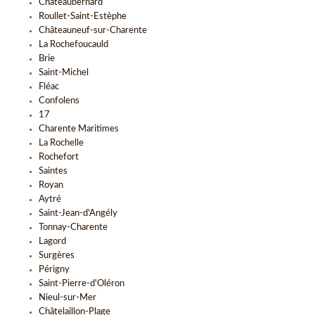
Châteaubernard
Roullet-Saint-Estèphe
Châteauneuf-sur-Charente
La Rochefoucauld
Brie
Saint-Michel
Fléac
Confolens
17
Charente Maritimes
La Rochelle
Rochefort
Saintes
Royan
Aytré
Saint-Jean-d'Angély
Tonnay-Charente
Lagord
Surgères
Périgny
Saint-Pierre-d'Oléron
Nieul-sur-Mer
Châtelaillon-Plage