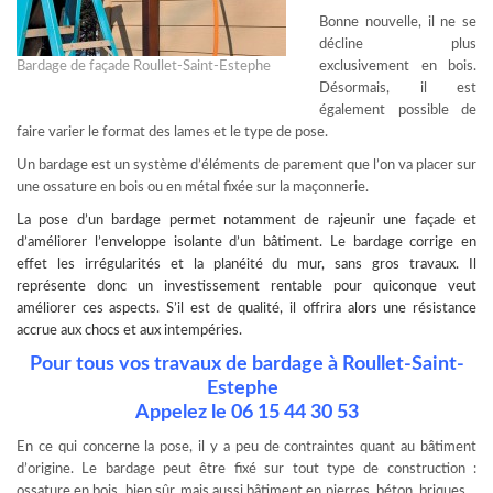
Bonne nouvelle, il ne se
décline plus
Bardage de façade Roullet-Saint-Estephe
exclusivement en bois.
Désormais, il est
également possible de
faire varier le format des lames et le type de pose.
Un bardage est un système d’éléments de parement que l’on va placer sur
une ossature en bois ou en métal fixée sur la maçonnerie.
La
pose d’un bardage
permet notamment de rajeunir une façade et
d’améliorer l’enveloppe isolante d’un bâtiment. Le bardage corrige en
effet les irrégularités et la planéité du mur, sans gros travaux. Il
représente donc un investissement rentable pour quiconque veut
améliorer ces aspects. S’il est de qualité, il offrira alors une résistance
accrue aux chocs et aux intempéries.
Pour tous vos travaux de bardage à Roullet-Saint-
Estephe
Appelez le 06 15 44 30 53
En ce qui concerne la pose, il y a peu de contraintes quant au bâtiment
d’origine. Le bardage peut être fixé sur tout type de construction :
ossature en bois, bien sûr, mais aussi bâtiment en pierres, béton, briques…