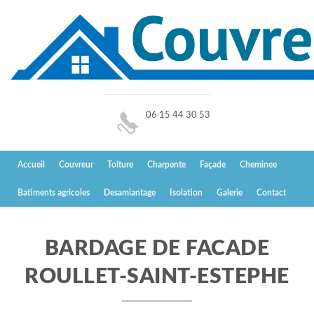
06 15 44 30 53
Accueil
Couvreur
Toiture
Charpente
Façade
Cheminee
Batiments agricoles
Desamiantage
Isolation
Galerie
Contact
BARDAGE DE FACADE
ROULLET-SAINT-ESTEPHE