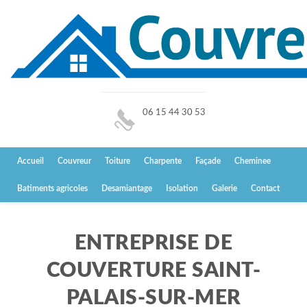
06 15 44 30 53
Accueil
Couvreur
Toiture
Charpente
Façade
Cheminee
Batiments agricoles
Desamiantage
Isolation
Galerie
Contact
ENTREPRISE DE
COUVERTURE SAINT-
PALAIS-SUR-MER