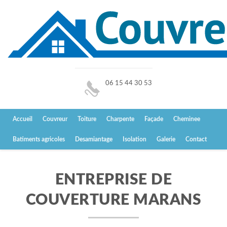
06 15 44 30 53
Accueil
Couvreur
Toiture
Charpente
Façade
Cheminee
Batiments agricoles
Desamiantage
Isolation
Galerie
Contact
ENTREPRISE DE
COUVERTURE MARANS