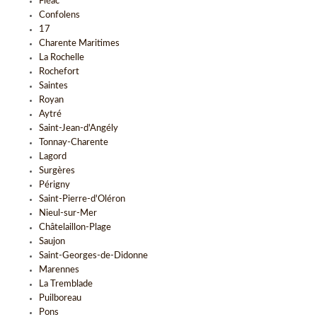
Fléac
Confolens
17
Charente Maritimes
La Rochelle
Rochefort
Saintes
Royan
Aytré
Saint-Jean-d'Angély
Tonnay-Charente
Lagord
Surgères
Périgny
Saint-Pierre-d'Oléron
Nieul-sur-Mer
Châtelaillon-Plage
Saujon
Saint-Georges-de-Didonne
Marennes
La Tremblade
Puilboreau
Pons