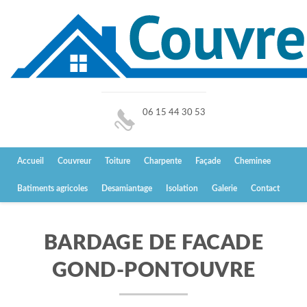
06 15 44 30 53
Accueil
Couvreur
Toiture
Charpente
Façade
Cheminee
Batiments agricoles
Desamiantage
Isolation
Galerie
Contact
BARDAGE DE FACADE
GOND-PONTOUVRE