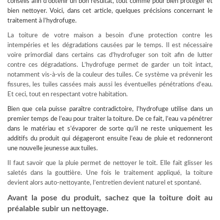
conseils afin d’obtenir un bon résultat, tout comme pour bien protéger et
bien nettoyer. Voici, dans cet article, quelques précisions concernant le
traitement à l’hydrofuge.
La toiture de votre maison a besoin d’une protection contre les
intempéries et les dégradations causées par le temps. Il est nécessaire
voire primordial dans certains cas d’hydrofuger son toit afin de lutter
contre ces dégradations. L’hydrofuge permet de garder un toit intact,
notamment vis-à-vis de la couleur des tuiles. Ce système va prévenir les
fissures, les tuiles cassées mais aussi les éventuelles pénétrations d’eau.
Et ceci, tout en respectant votre habitation.
Bien que cela puisse paraître contradictoire, l’hydrofuge utilise dans un
premier temps de l’eau pour
traiter la toiture
. De ce fait, l’eau va pénétrer
dans le matériau et s’évaporer de sorte qu’il ne reste uniquement les
additifs du produit qui dégageront ensuite l’eau de pluie et redonneront
une nouvelle jeunesse aux tuiles.
Il faut savoir que la pluie permet de nettoyer le toit. Elle fait glisser les
saletés dans la gouttière. Une fois le traitement appliqué, la toiture
devient alors auto-nettoyante, l’entretien devient naturel et spontané.
Avant la pose du produit, sachez que la toiture doit au
préalable subir un nettoyage.