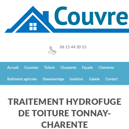
06 15 44 30 53
Accueil
Couvreur
Toiture
Charpente
Façade
Cheminee
Batiments agricoles
Desamiantage
Isolation
Galerie
Contact
TRAITEMENT HYDROFUGE
DE TOITURE TONNAY-
CHARENTE