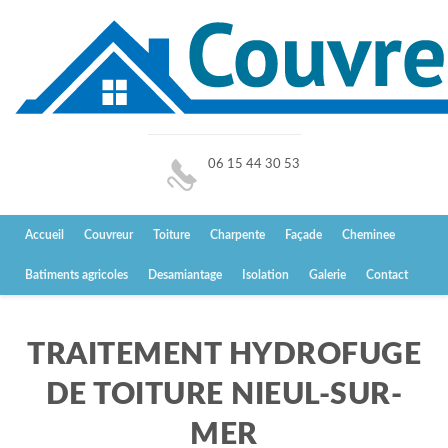
06 15 44 30 53
Accueil
Couvreur
Toiture
Charpente
Façade
Cheminee
Batiments agricoles
Desamiantage
Isolation
Galerie
Contact
TRAITEMENT HYDROFUGE
DE TOITURE NIEUL-SUR-
MER