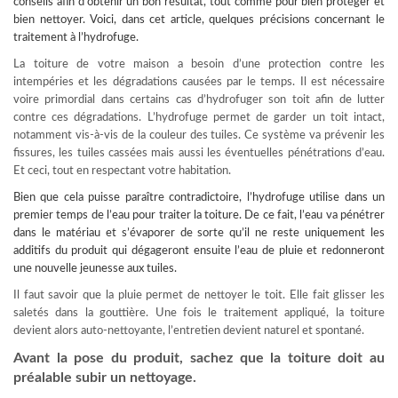
conseils afin d’obtenir un bon résultat, tout comme pour bien protéger et
bien nettoyer. Voici, dans cet article, quelques précisions concernant le
traitement à l’hydrofuge.
La toiture de votre maison a besoin d’une protection contre les
intempéries et les dégradations causées par le temps. Il est nécessaire
voire primordial dans certains cas d’hydrofuger son toit afin de lutter
contre ces dégradations. L’hydrofuge permet de garder un toit intact,
notamment vis-à-vis de la couleur des tuiles. Ce système va prévenir les
fissures, les tuiles cassées mais aussi les éventuelles pénétrations d’eau.
Et ceci, tout en respectant votre habitation.
Bien que cela puisse paraître contradictoire, l’hydrofuge utilise dans un
premier temps de l’eau pour
traiter la toiture
. De ce fait, l’eau va pénétrer
dans le matériau et s’évaporer de sorte qu’il ne reste uniquement les
additifs du produit qui dégageront ensuite l’eau de pluie et redonneront
une nouvelle jeunesse aux tuiles.
Il faut savoir que la pluie permet de nettoyer le toit. Elle fait glisser les
saletés dans la gouttière. Une fois le traitement appliqué, la toiture
devient alors auto-nettoyante, l’entretien devient naturel et spontané.
Avant la pose du produit, sachez que la toiture doit au
préalable subir un nettoyage.