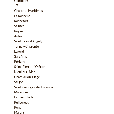
Confolens
17
Charente Maritimes
La Rochelle
Rochefort
Saintes
Royan
Aytré
Saint-Jean-d'Angély
Tonnay-Charente
Lagord
Surgères
Périgny
Saint-Pierre-d'Oléron
Nieul-sur-Mer
Châtelaillon-Plage
Saujon
Saint-Georges-de-Didonne
Marennes
La Tremblade
Puilboreau
Pons
Marans