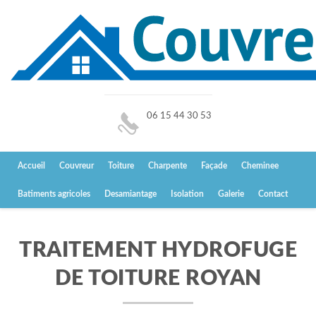
06 15 44 30 53
Accueil
Couvreur
Toiture
Charpente
Façade
Cheminee
Batiments agricoles
Desamiantage
Isolation
Galerie
Contact
TRAITEMENT HYDROFUGE
DE TOITURE ROYAN