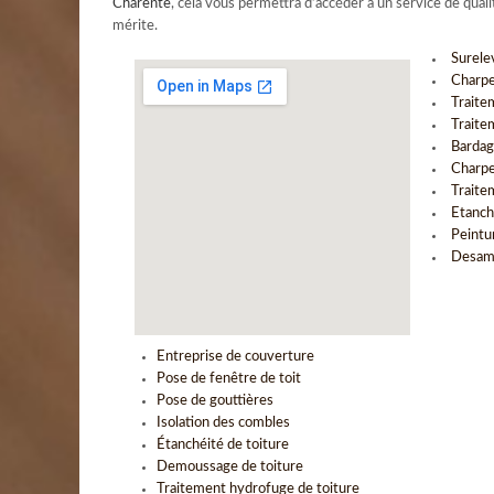
Charente
, cela vous permettra d’accéder à un service de quali
mérite.
Surele
Charpe
Traite
Traite
Bardag
Charpe
Traite
Etanch
Peintu
Desami
Entreprise de couverture
Pose de fenêtre de toit
Pose de gouttières
Isolation des combles
Étanchéité de toiture
Demoussage de toiture
Traitement hydrofuge de toiture