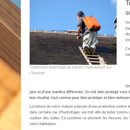
T
s
Un
in
di
in
Ce
co
Traitement hydrofuge de toiture Chateauneuf-sur-
Charente
U
plus et d’une manière différente. Un toit bien protégé vous 
bon résultat, tout comme pour bien protéger et bien nettoyer. 
La toiture de votre maison a besoin d’une protection contre le
dans certains cas d’hydrofuger son toit afin de lutter contre
couleur des tuiles. Ce système va prévenir les fissures, les 
votre habitation.