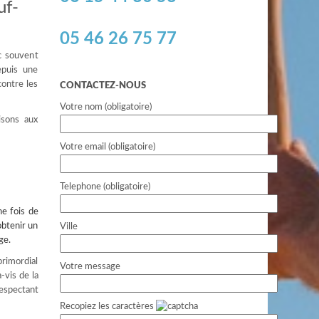
uf-
05 46 26 75 77
c souvent
epuis une
contre les
CONTACTEZ-NOUS
Votre nom (obligatoire)
isons aux
Votre email (obligatoire)
Telephone (obligatoire)
ne fois de
obtenir un
Ville
ge.
primordial
Votre message
-vis de la
respectant
Recopiez les caractères