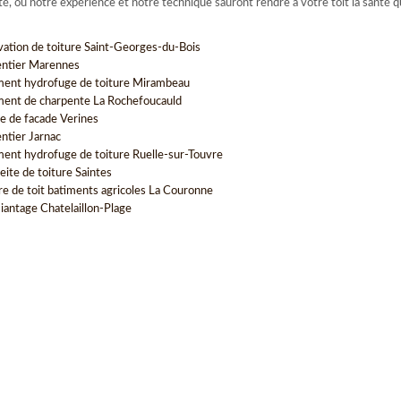
té, où notre expérience et notre technique sauront rendre à votre toit la santé qu
vation de toiture Saint-Georges-du-Bois
ntier Marennes
ment hydrofuge de toiture Mirambeau
ment de charpente La Rochefoucauld
e de facade Verines
ntier Jarnac
ment hydrofuge de toiture Ruelle-sur-Touvre
eite de toiture Saintes
re de toit batiments agricoles La Couronne
antage Chatelaillon-Plage