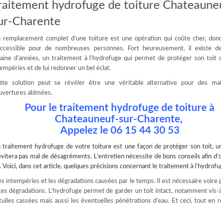
raitement hydrofuge de toiture Chateaune
ur-Charente
 remplacement complet d’une toiture est une opération qui coûte cher, don
accessible pour de nombreuses personnes. Fort heureusement, il existe d
zaine d’années, un traitement à l’hydrofuge qui permet de protéger son toit 
tempéries et de lui redonner un bel éclat.
tte solution peut se révéler être une véritable alternative pour des ma
uvertures abîmées.
Pour le traitement hydrofuge de toiture à
Chateauneuf-sur-Charente,
Appelez le
06 15 44 30 53
n
traitement hydrofuge
de votre toiture est une façon de protéger son toit, u
évitera pas mal de désagréments. L’entretien nécessite de bons conseils afin d’
Voici, dans cet article, quelques précisions concernant le traitement à l’hydrofu
s intempéries et les dégradations causées par le temps. Il est nécessaire voire 
 ces dégradations. L’hydrofuge permet de garder un toit intact, notamment vis-à
tuiles cassées mais aussi les éventuelles pénétrations d’eau. Et ceci, tout en 