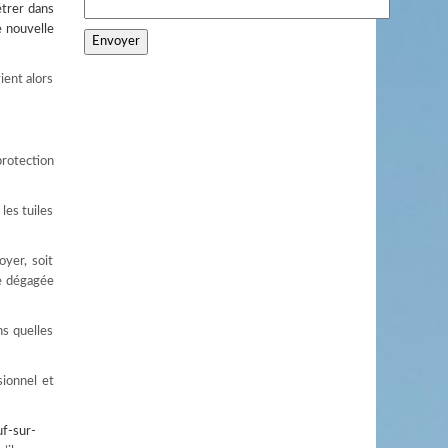
nétrer dans
e nouvelle
vient alors
protection
les tuiles
yer, soit
ce dégagée
ns quelles
sionnel et
uf-sur-