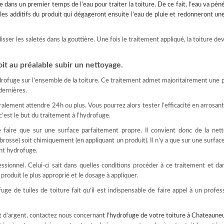
lise dans un premier temps de l’eau pour
traiter la toiture
. De ce fait, l’eau va pé
les additifs du produit qui dégageront ensuite l’eau de pluie et redonneront un
glisser les saletés dans la gouttière. Une fois le traitement appliqué, la toiture de
oit au préalable subir un nettoyage.
drofuge sur l’ensemble de la toiture. Ce traitement admet majoritairement une 
 dernières.
éralement attendre 24h ou plus. Vous pourrez alors tester l’efficacité en arrosant 
c’est le but du traitement à l’hydrofuge.
faire que sur une surface parfaitement propre. Il convient donc de la netto
brosse) soit chimiquement (en appliquant un produit). Il n’y a que sur une surfa
ent hydrofuge.
sionnel. Celui-ci sait dans quelles conditions procéder à ce traitement et da
 produit le plus approprié et le dosage à appliquer.
e de tuiles de toiture fait qu’il est indispensable de faire appel à un profes
t d’argent, contactez nous concernan
t l’
hydrofuge de votre toiture à Chateaune