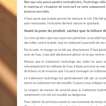
Bien que cela puisse paraître contradictoire, l’hydrofuge uti
le matériau et s’évaporer de sorte qu’il ne reste uniquement 
jeunesse aux tuiles.
Il faut savoir que la pluie permet de nettoyer le toit. Elle fait 
auto-nettoyante, l’entretien devient naturel et spontané.
Avant la pose du produit, sachez que la toiture d
Ce n’est qu’alors que nous pourrons pulvériser un produit hy
des tuiles contre la pluie, tout en réduisant la porosité de ces
Par la suite, le rinçage ne se fait pas directement. Il faut gén
avec de l’eau. L’eau doit absolument glisser et ne pas rentrer, 
Notons que le traitement hydrofuge des tuiles ne peut se 
mécaniquement (en utilisant de l’eau à haute pression ou une 
de lichens et de mousses que l’on peut envisager un traitem
Le traitement hydrofuge est généralement fait par un profes
autres le traitement est déconseillé. Il pourra vous indiquer le
Le respect de normes de sécurité pour le traitement hydrofug
notamment si le toit est instable ou dangereux.
Pour obtenir de précieux conseil et une économie de temps e