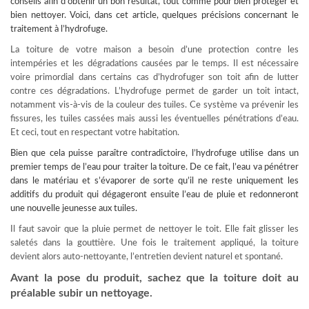
conseils afin d’obtenir un bon résultat, tout comme pour bien protéger et
bien nettoyer. Voici, dans cet article, quelques précisions concernant le
traitement à l’hydrofuge.
La toiture de votre maison a besoin d’une protection contre les
intempéries et les dégradations causées par le temps. Il est nécessaire
voire primordial dans certains cas d’hydrofuger son toit afin de lutter
contre ces dégradations. L’hydrofuge permet de garder un toit intact,
notamment vis-à-vis de la couleur des tuiles. Ce système va prévenir les
fissures, les tuiles cassées mais aussi les éventuelles pénétrations d’eau.
Et ceci, tout en respectant votre habitation.
Bien que cela puisse paraître contradictoire, l’hydrofuge utilise dans un
premier temps de l’eau pour
traiter la toiture
. De ce fait, l’eau va pénétrer
dans le matériau et s’évaporer de sorte qu’il ne reste uniquement les
additifs du produit qui dégageront ensuite l’eau de pluie et redonneront
une nouvelle jeunesse aux tuiles.
Il faut savoir que la pluie permet de nettoyer le toit. Elle fait glisser les
saletés dans la gouttière. Une fois le traitement appliqué, la toiture
devient alors auto-nettoyante, l’entretien devient naturel et spontané.
Avant la pose du produit, sachez que la toiture doit au
préalable subir un nettoyage.