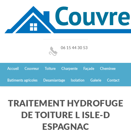
06 15 44 30 53
Accueil
Couvreur
Toiture
Charpente
Façade
Cheminee
Batiments agricoles
Desamiantage
Isolation
Galerie
Contact
TRAITEMENT HYDROFUGE
DE TOITURE L ISLE-D
ESPAGNAC