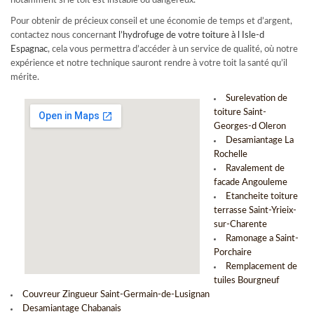
notamment si le toit est instable ou dangereux.
Pour obtenir de précieux conseil et une économie de temps et d’argent,
contactez nous concernan
t l’
hydrofuge de votre toiture à l Isle-d
Espagnac
, cela vous permettra d’accéder à un service de qualité, où notre
expérience et notre technique sauront rendre à votre toit la santé qu’il
mérite.
Surelevation de
toiture Saint-
Georges-d Oleron
Desamiantage La
Rochelle
Ravalement de
facade Angouleme
Etancheite toiture
terrasse Saint-Yrieix-
sur-Charente
Ramonage a Saint-
Porchaire
Remplacement de
tuiles Bourgneuf
Couvreur Zingueur Saint-Germain-de-Lusignan
Desamiantage Chabanais