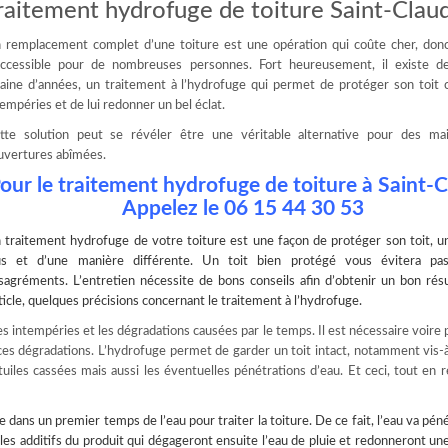
raitement hydrofuge de toiture Saint-Clau
 remplacement complet d’une toiture est une opération qui coûte cher, don
accessible pour de nombreuses personnes. Fort heureusement, il existe d
zaine d’années, un traitement à l’hydrofuge qui permet de protéger son toit 
tempéries et de lui redonner un bel éclat.
tte solution peut se révéler être une véritable alternative pour des ma
uvertures abîmées.
our le traitement hydrofuge de toiture à Saint-
Appelez le
06 15 44 30 53
n
traitement hydrofuge
de votre toiture est une façon de protéger son toit, u
us et d’une manière différente. Un toit bien protégé vous évitera p
sagréments. L’entretien nécessite de bons conseils afin d’obtenir un bon résu
icle, quelques précisions concernant le traitement à l’hydrofuge.
s intempéries et les dégradations causées par le temps. Il est nécessaire voire 
 ces dégradations. L’hydrofuge permet de garder un toit intact, notamment vis-à
tuiles cassées mais aussi les éventuelles pénétrations d’eau. Et ceci, tout en 
lise dans un premier temps de l’eau pour
traiter la toiture
. De ce fait, l’eau va pé
les additifs du produit qui dégageront ensuite l’eau de pluie et redonneront un