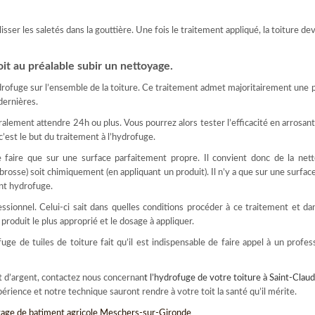
glisser les saletés dans la gouttière. Une fois le traitement appliqué, la toiture de
oit au préalable subir un nettoyage.
drofuge sur l’ensemble de la toiture. Ce traitement admet majoritairement une 
 dernières.
éralement attendre 24h ou plus. Vous pourrez alors tester l’efficacité en arrosant 
c’est le but du traitement à l’hydrofuge.
faire que sur une surface parfaitement propre. Il convient donc de la netto
brosse) soit chimiquement (en appliquant un produit). Il n’y a que sur une surfa
ent hydrofuge.
sionnel. Celui-ci sait dans quelles conditions procéder à ce traitement et da
 produit le plus approprié et le dosage à appliquer.
e de tuiles de toiture fait qu’il est indispensable de faire appel à un profes
t d’argent, contactez nous concernan
t l’
hydrofuge de votre toiture à Saint-Claud
érience et notre technique sauront rendre à votre toit la santé qu’il mérite.
age de batiment agricole Meschers-sur-Gironde