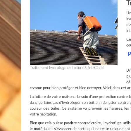
T
Un
in
di
in
Ce
co
P
Traitement hydrofuge de toiture Saint-Claud
U
pl
dé
comme pour bien protéger et bien nettoyer. Voici, dans cet art
La toiture de votre maison a besoin d’une protection contre le
dans certains cas d’hydrofuger son toit afin de lutter contre
couleur des tuiles. Ce système va prévenir les fissures, les 
votre habitation.
Bien que cela puisse paraître contradictoire, l’hydrofuge uti
le matériau et s’évaporer de sorte qu’il ne reste uniquement 