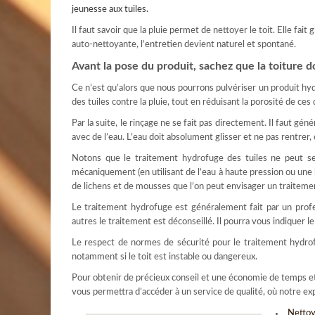
jeunesse aux tuiles.
Il faut savoir que la pluie permet de nettoyer le toit. Elle fait 
auto-nettoyante, l’entretien devient naturel et spontané.
Avant la pose du produit, sachez que la toiture d
Ce n’est qu’alors que nous pourrons pulvériser un produit hy
des tuiles contre la pluie, tout en réduisant la porosité de ces
Par la suite, le rinçage ne se fait pas directement. Il faut gén
avec de l’eau. L’eau doit absolument glisser et ne pas rentrer, 
Notons que le traitement hydrofuge des tuiles ne peut se 
mécaniquement (en utilisant de l’eau à haute pression ou une 
de lichens et de mousses que l’on peut envisager un traitem
Le traitement hydrofuge est généralement fait par un profes
autres le traitement est déconseillé. Il pourra vous indiquer le
Le respect de normes de sécurité pour le traitement hydrofug
notamment si le toit est instable ou dangereux.
Pour obtenir de précieux conseil et une économie de temps e
vous permettra d’accéder à un service de qualité, où notre exp
Nettoy