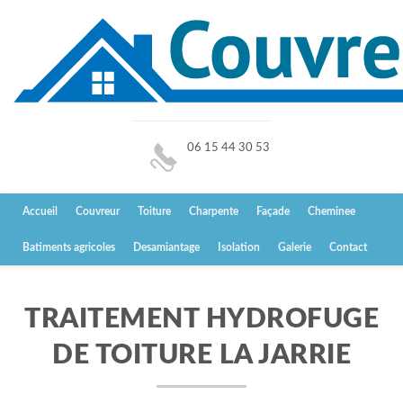
06 15 44 30 53
Accueil
Couvreur
Toiture
Charpente
Façade
Cheminee
Batiments agricoles
Desamiantage
Isolation
Galerie
Contact
TRAITEMENT HYDROFUGE
DE TOITURE LA JARRIE