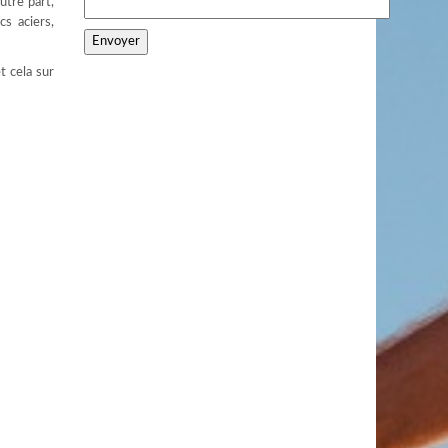
utre part,
cs aciers,
t cela sur