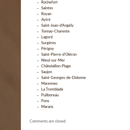
Rochefort
Saintes
Royan
Aytré
Saint-Jean-d'Angély
Tonnay-Charente
Lagord
Surgères
Périgny
Saint-Pierre-d'Oléron
Nieul-sur-Mer
Châtelaillon-Plage
Saujon
Saint-Georges-de-Didonne
Marennes
La Tremblade
Puilboreau
Pons
Marans
Comments are closed.