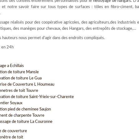
sons des conseils entièrement personnalisés pour le
nettoyage de hangars
.
D’a
et notre savoir faire sur tous types de surfaces : tôles en fibro-ciment, ba
…
age réalisés pour des coopérative agricoles, des agriculteurs,des industriels e
ogistiques, des manèges pour chevaux, des Hangars, des entrepôts de stockage,…
des hauteurs nous permet d’agir dans des endroits compliqués.
t en 24h
ge a Echillais
tion de toiture Mansle
vation de toiture Le Gua
rise de Couverture L Houmeau
enetres de toit Touvre
vation de toiture Saint-Yrieix-sur-Charente
ntier Soyaux
tion pied de cheminee Saujon
ment de charpente Touvre
sage de toiture La Couronne
e de couverture
enêtre de toit