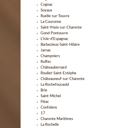
Cognac
Soyaux
Ruelle-sur-Touvre
La Couronne
Saint-Yrieix-sur-Charente
Gond-Pontouvre
L'Isle-d'Espagnac
Barbezieux-Saint-Hilaire
Jarnac
Champniers
Ruffec
Châteaubernard
Roullet-Saint-Estèphe
Châteauneuf-sur-Charente
La Rochefoucauld
Brie
Saint-Michel
Fléac
Confolens
17
Charente Maritimes
La Rochelle