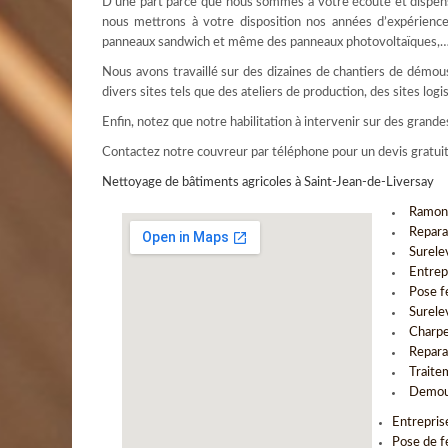
D’une part parce que nous sommes à votre écoute et dispen
nous mettrons à votre disposition nos années d’expérience 
panneaux sandwich et même des panneaux photovoltaïques,
Nous avons travaillé sur des dizaines de chantiers de démouss
divers sites tels que des ateliers de production, des sites l
Enfin, notez que notre habilitation à intervenir sur des gran
Contactez notre couvreur par téléphone pour un devis gratui
Nettoyage de bâtiments agricoles à Saint-Jean-de-Liversay
Ramona
Repara
Surele
Entrep
Pose f
Surele
Charpe
Repara
Traite
Demous
Entrepris
Pose de f