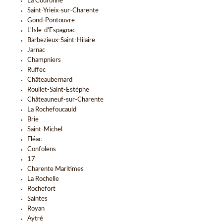
La Couronne
Saint-Yrieix-sur-Charente
Gond-Pontouvre
L'Isle-d'Espagnac
Barbezieux-Saint-Hilaire
Jarnac
Champniers
Ruffec
Châteaubernard
Roullet-Saint-Estèphe
Châteauneuf-sur-Charente
La Rochefoucauld
Brie
Saint-Michel
Fléac
Confolens
17
Charente Maritimes
La Rochelle
Rochefort
Saintes
Royan
Aytré