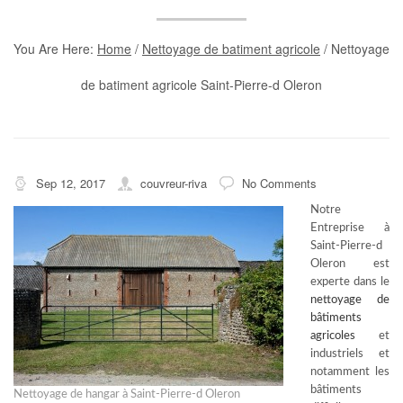
You Are Here:
Home
/
Nettoyage de batiment agricole
/
Nettoyage
de batiment agricole Saint-Pierre-d Oleron
Sep 12, 2017
couvreur-riva
No Comments
Notre
Entreprise à
Saint-Pierre-d
Oleron est
experte dans le
nettoyage de
bâtiments
agricoles
et
industriels et
notamment les
bâtiments
Nettoyage de hangar à Saint-Pierre-d Oleron