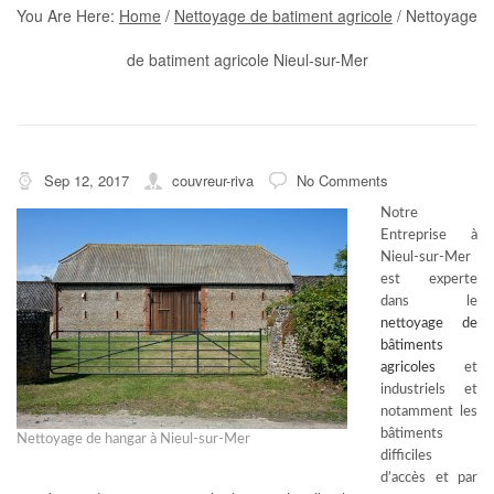
You Are Here:
Home
/
Nettoyage de batiment agricole
/
Nettoyage
de batiment agricole Nieul-sur-Mer
Sep 12, 2017
couvreur-riva
No Comments
Notre
Entreprise à
Nieul-sur-Mer
est experte
dans le
nettoyage de
bâtiments
agricoles
et
industriels et
notamment les
bâtiments
Nettoyage de hangar à Nieul-sur-Mer
difficiles
d’accès et par