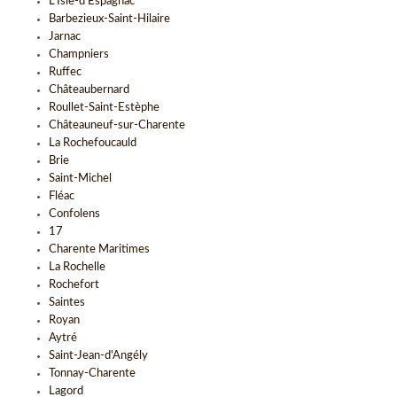
L'Isle-d'Espagnac
Barbezieux-Saint-Hilaire
Jarnac
Champniers
Ruffec
Châteaubernard
Roullet-Saint-Estèphe
Châteauneuf-sur-Charente
La Rochefoucauld
Brie
Saint-Michel
Fléac
Confolens
17
Charente Maritimes
La Rochelle
Rochefort
Saintes
Royan
Aytré
Saint-Jean-d'Angély
Tonnay-Charente
Lagord