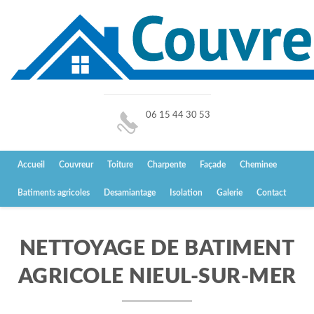
06 15 44 30 53
Accueil
Couvreur
Toiture
Charpente
Façade
Cheminee
Batiments agricoles
Desamiantage
Isolation
Galerie
Contact
NETTOYAGE DE BATIMENT
AGRICOLE NIEUL-SUR-MER