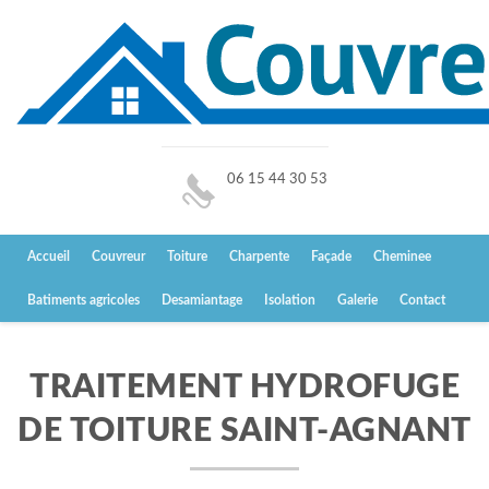
06 15 44 30 53
Accueil
Couvreur
Toiture
Charpente
Façade
Cheminee
Batiments agricoles
Desamiantage
Isolation
Galerie
Contact
TRAITEMENT HYDROFUGE
DE TOITURE SAINT-AGNANT