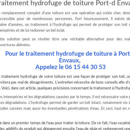
raitement hydrofuge de toiture Port-d Env
 remplacement complet d’une toiture est une opération qui coûte cher, don
accessible pour de nombreuses personnes. Fort heureusement, il existe d
zaine d’années, un traitement à l’hydrofuge qui permet de protéger son toit 
tempéries et de lui redonner un bel éclat.
tte solution peut se révéler être une véritable alternative pour des ma
uvertures abîmées.
Pour le traitement hydrofuge de toiture à Por
Envaux,
Appelez le
06 15 44 30 53
n
traitement hydrofuge
de votre toiture est une façon de protéger son toit, u
évitera pas mal de désagréments. L’entretien nécessite de bons conseils afin d’
Voici, dans cet article, quelques précisions concernant le traitement à l’hydrofu
s intempéries et les dégradations causées par le temps. Il est nécessaire voire 
 ces dégradations. L’hydrofuge permet de garder un toit intact, notamment vis-à
tuiles cassées mais aussi les éventuelles pénétrations d’eau. Et ceci, tout en 
lise dans un premier temps de l’eau pour
traiter la toiture
. De ce fait, l’eau va pé
les additifs du produit qui dégageront ensuite l’eau de pluie et redonneront un