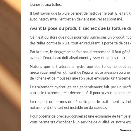
jeunesse aux tuiles.
Il faut savoir que la pluie permet de nettoyer le toit. Elle fait 
auto-nettoyante, l’entretien devient naturel et spontané.
Avant la pose du produit, sachez que la toiture d
Ce n’est qu’alors que nous pourrons pulvériser un produit hy
des tuiles contre la pluie, tout en réduisant la porosité de ces
Par la suite, le rinçage ne se fait pas directement. Il faut gén
avec de l’eau. L’eau doit absolument glisser et ne pas rentrer, 
Notons que le traitement hydrofuge des tuiles ne peut se 
mécaniquement (en utilisant de l’eau à haute pression ou une 
de lichens et de mousses que l’on peut envisager un traitem
Le traitement hydrofuge est généralement fait par un profes
autres le traitement est déconseillé. Il pourra vous indiquer le
Le respect de normes de sécurité pour le traitement hydrofug
notamment si le toit est instable ou dangereux.
Pour obtenir de précieux conseil et une économie de temps e
vous permettra d’accéder à un service de qualité, où notre exp