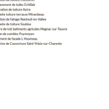
tion de toiture Montbron
cement de tuiles Echillais
vation de toiture Aytre
eite toiture terrasse Mirambeau
tion de faitage Nanteuil-en-Vallee
eite de toiture Soubise
re de toit batiments agricoles Magnac-sur-Touvre
ion de combles Puymoyen
ment de facade L Houmeau
rise de Couverture Saint-Yrieix-sur-Charente