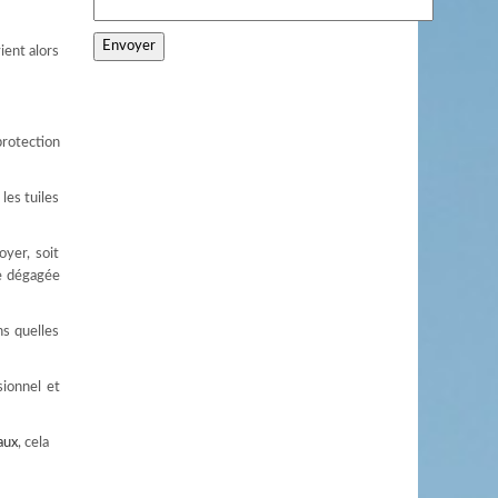
vient alors
protection
les tuiles
yer, soit
ce dégagée
ns quelles
sionnel et
aux
, cela