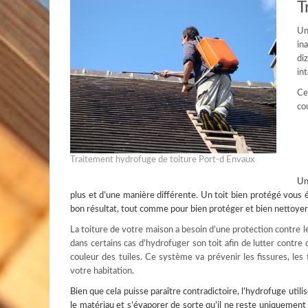
T
Un
in
di
in
Ce
co
Traitement hydrofuge de toiture Port-d Envaux
U
plus et d’une manière différente. Un toit bien protégé vous 
bon résultat, tout comme pour bien protéger et bien nettoyer. 
La toiture de votre maison a besoin d’une protection contre le
dans certains cas d’hydrofuger son toit afin de lutter contre
couleur des tuiles. Ce système va prévenir les fissures, les 
votre habitation.
Bien que cela puisse paraître contradictoire, l’hydrofuge uti
le matériau et s’évaporer de sorte qu’il ne reste uniquement 