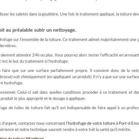
glisser les saletés dans la gouttière. Une fois le traitement appliqué, la toiture de
oit au préalable subir un nettoyage.
drofuge sur l’ensemble de la toiture. Ce traitement admet majoritairement une 
 dernières.
éralement attendre 24h ou plus. Vous pourrez alors tester l’efficacité en arrosant 
c’est le but du traitement à l’hydrofuge.
faire que sur une surface parfaitement propre. Il convient donc de la netto
brosse) soit chimiquement (en appliquant un produit). Il n’y a que sur une surfa
ent hydrofuge.
sionnel. Celui-ci sait dans quelles conditions procéder à ce traitement et da
 produit le plus approprié et le dosage à appliquer.
e de tuiles de toiture fait qu’il est indispensable de faire appel à un profes
t d’argent, contactez nous concernan
t l’
hydrofuge de votre toiture à Port-d Env
érience et notre technique sauront rendre à votre toit la santé qu’il mérite.