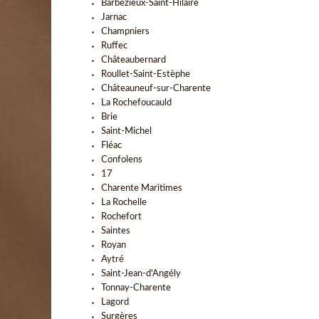
Barbezieux-Saint-Hilaire
Jarnac
Champniers
Ruffec
Châteaubernard
Roullet-Saint-Estèphe
Châteauneuf-sur-Charente
La Rochefoucauld
Brie
Saint-Michel
Fléac
Confolens
17
Charente Maritimes
La Rochelle
Rochefort
Saintes
Royan
Aytré
Saint-Jean-d'Angély
Tonnay-Charente
Lagord
Surgères