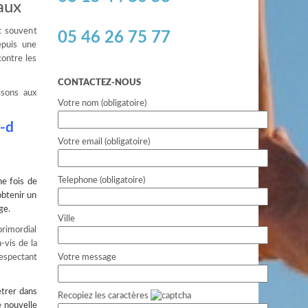
aux
c souvent
05 46 26 75 77
epuis une
contre les
CONTACTEZ-NOUS
isons aux
Votre nom (obligatoire)
t-d
Votre email (obligatoire)
Telephone (obligatoire)
ne fois de
obtenir un
ge.
Ville
primordial
-vis de la
respectant
Votre message
nétrer dans
Recopiez les caractères
e nouvelle