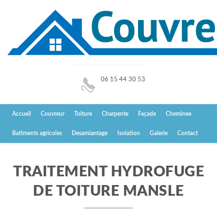
06 15 44 30 53
Accueil
Couvreur
Toiture
Charpente
Façade
Cheminee
Batiments agricoles
Desamiantage
Isolation
Galerie
Contact
TRAITEMENT HYDROFUGE
DE TOITURE MANSLE