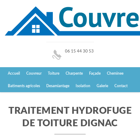
06 15 44 30 53
Accueil
Couvreur
Toiture
Charpente
Façade
Cheminee
Batiments agricoles
Desamiantage
Isolation
Galerie
Contact
TRAITEMENT HYDROFUGE
DE TOITURE DIGNAC