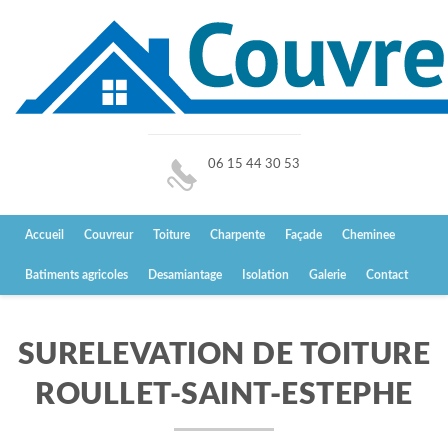
06 15 44 30 53
Accueil
Couvreur
Toiture
Charpente
Façade
Cheminee
Batiments agricoles
Desamiantage
Isolation
Galerie
Contact
SURELEVATION DE TOITURE
ROULLET-SAINT-ESTEPHE