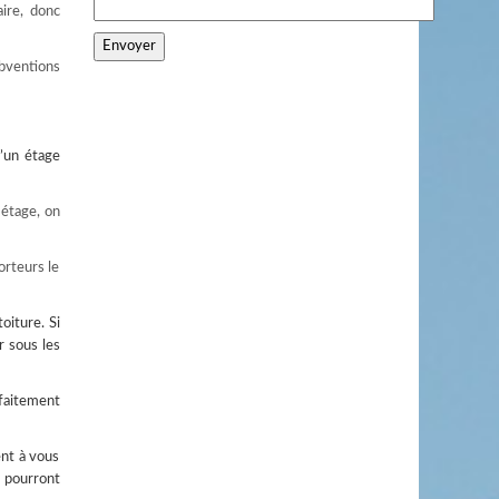
ire, donc
ubventions
d’un étage
 étage, on
orteurs le
oiture. Si
r sous les
rfaitement
ent à vous
s pourront