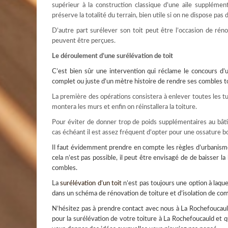
supérieur à la construction classique d’une aile suppléme
préserve la totalité du terrain, bien utile si on ne dispose pas 
D’autre part surélever son toit peut être l’occasion de rénov
peuvent être perçues.
Le déroulement d’une surélévation de toit
C’est bien sûr une intervention qui réclame le concours d’
complet ou juste d’un mètre histoire de rendre ses combles
La première des opérations consistera à enlever toutes les tu
montera les murs et enfin on réinstallera la toiture.
Pour éviter de donner trop de poids supplémentaires au bâtim
cas échéant il est assez fréquent d’opter pour une ossature bo
Il faut évidemment prendre en compte les règles d’urbanisme à
cela n’est pas possible, il peut être envisagé de de baisser la
combles.
La
surélévation d’un toit
n’est pas toujours une option à laque
dans un schéma de rénovation de toiture et d’isolation de com
N’hésitez pas à prendre contact avec nous à La Rochefoucauld
pour la
surélévation de votre toiture à La Rochefoucauld
et q