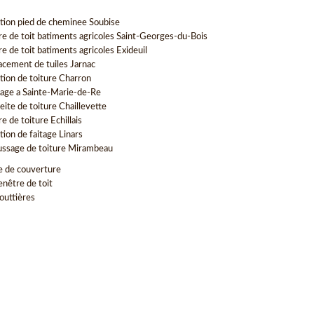
tion pied de cheminee Soubise
re de toit batiments agricoles Saint-Georges-du-Bois
e de toit batiments agricoles Exideuil
cement de tuiles Jarnac
tion de toiture Charron
ge a Sainte-Marie-de-Re
eite de toiture Chaillevette
e de toiture Echillais
tion de faitage Linars
sage de toiture Mirambeau
e de couverture
enêtre de toit
outtières