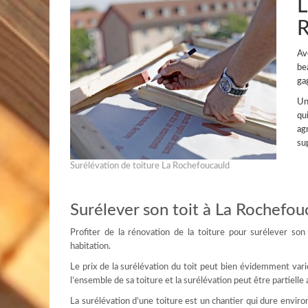
L
R
Av
be
ga
Un
qu
ag
su
Surélévation de toiture La Rochefoucauld
Surélever son toit à La Rochefou
Profiter de la rénovation de la toiture pour surélever so
habitation.
Le prix de la surélévation du toit peut bien évidemment varier
l’ensemble de sa toiture et la surélévation peut être partielle
La surélévation d’une toiture est un chantier qui dure envir