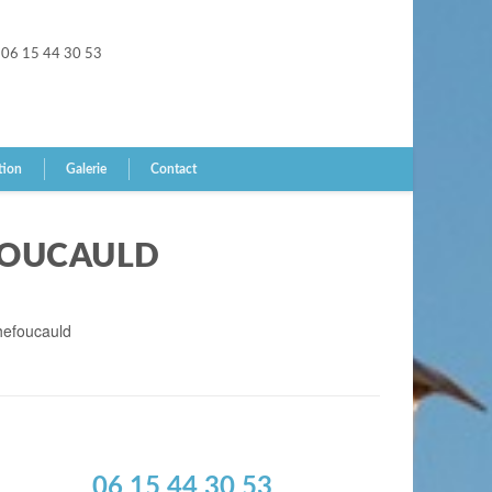
06 15 44 30 53
tion
Galerie
Contact
FOUCAULD
hefoucauld
06 15 44 30 53