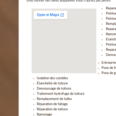
vous donner des idées auxquelles vous n’auriez pas pensé.
Repara
Peintu
Peintur
Rempla
Repara
Ramona
Etanch
Peintur
Repara
Demous
Entrepris
Pose de f
Pose de g
Isolation des combles
Étanchéité de toiture
Demoussage de toiture
Traitement hydrofuge de toiture
Remplacement de tuiles
Réparation de faitage
Réparation de toiture
Ramonage