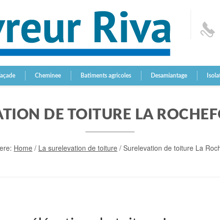
Façade
Cheminee
Batiments agricoles
Desamiantage
Isola
ATION DE TOITURE LA ROCHE
ere:
Home
/
La surelevation de toiture
/
Surelevation de toiture La Roc