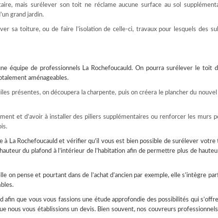
ntaire, mais surélever son toit ne réclame aucune surface au sol supplémenta
d’un grand jardin.
er sa toiture, ou de faire l’isolation de celle-ci, travaux pour lesquels des s
une équipe de professionnels La Rochefoucauld. On pourra surélever le toit 
 totalement aménageables.
iles présentes, on découpera la charpente, puis on créera le plancher du nouvel
ent et d’avoir à installer des piliers supplémentaires ou renforcer les murs p
is.
 La Rochefoucauld et vérifier qu’il vous est bien possible de surélever votre t
 hauteur du plafond à l’intérieur de l’habitation afin de permettre plus de hauteu
lle on pense et pourtant dans de l’achat d’ancien par exemple, elle s’intègre pa
bles.
 afin que vous vous fassions une étude approfondie des possibilités qui s’offr
ue nous vous établissions un devis. Bien souvent, nos couvreurs professionnel