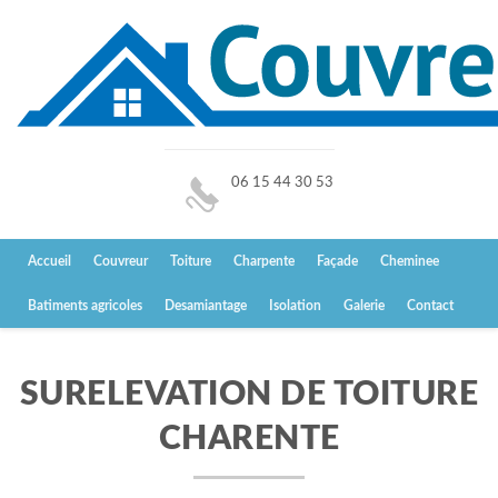
06 15 44 30 53
Accueil
Couvreur
Toiture
Charpente
Façade
Cheminee
Batiments agricoles
Desamiantage
Isolation
Galerie
Contact
SURELEVATION DE TOITURE
CHARENTE