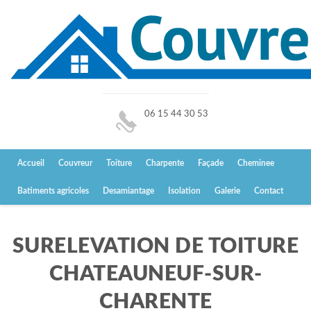
06 15 44 30 53
Accueil
Couvreur
Toiture
Charpente
Façade
Cheminee
Batiments agricoles
Desamiantage
Isolation
Galerie
Contact
SURELEVATION DE TOITURE
CHATEAUNEUF-SUR-
CHARENTE