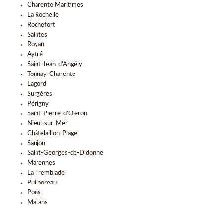
Charente Maritimes
La Rochelle
Rochefort
Saintes
Royan
Aytré
Saint-Jean-d'Angély
Tonnay-Charente
Lagord
Surgères
Périgny
Saint-Pierre-d'Oléron
Nieul-sur-Mer
Châtelaillon-Plage
Saujon
Saint-Georges-de-Didonne
Marennes
La Tremblade
Puilboreau
Pons
Marans