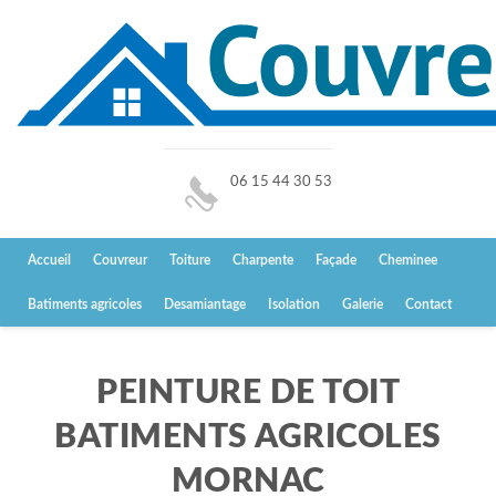
06 15 44 30 53
Accueil
Couvreur
Toiture
Charpente
Façade
Cheminee
Batiments agricoles
Desamiantage
Isolation
Galerie
Contact
PEINTURE DE TOIT
BATIMENTS AGRICOLES
MORNAC