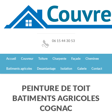
06 15 44 30 53
Accueil
Couvreur
Toiture
Charpente
Façade
Cheminee
Batiments agricoles
Desamiantage
Isolation
Galerie
Contact
PEINTURE DE TOIT
BATIMENTS AGRICOLES
COGNAC