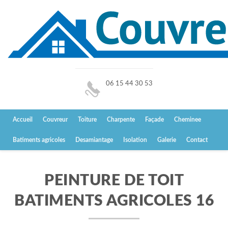
06 15 44 30 53
Accueil
Couvreur
Toiture
Charpente
Façade
Cheminee
Batiments agricoles
Desamiantage
Isolation
Galerie
Contact
PEINTURE DE TOIT
BATIMENTS AGRICOLES 16