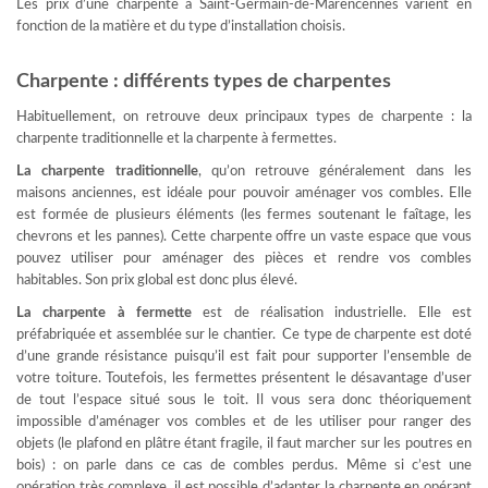
Les prix d’une charpente à Saint-Germain-de-Marencennes varient en
fonction de la matière et du type d’installation choisis.
Charpente : différents types de charpentes
Habituellement, on retrouve deux principaux types de charpente : la
charpente traditionnelle et la charpente à fermettes.
La charpente traditionnelle
, qu’on retrouve généralement dans les
maisons anciennes, est idéale pour pouvoir aménager vos combles. Elle
est formée de plusieurs éléments (les fermes soutenant le faîtage, les
chevrons et les pannes). Cette charpente offre un vaste espace que vous
pouvez utiliser pour aménager des pièces et rendre vos combles
habitables. Son prix global est donc plus élevé.
La charpente à fermette
est de réalisation industrielle. Elle est
préfabriquée et assemblée sur le chantier. Ce type de charpente est doté
d’une grande résistance puisqu’il est fait pour supporter l’ensemble de
votre toiture. Toutefois, les fermettes présentent le désavantage d’user
de tout l’espace situé sous le toit. Il vous sera donc théoriquement
impossible d’aménager vos combles et de les utiliser pour ranger des
objets (le plafond en plâtre étant fragile, il faut marcher sur les poutres en
bois) : on parle dans ce cas de combles perdus. Même si c’est une
opération très complexe, il est possible d’adapter la charpente en opérant