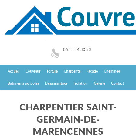
06 15 44 30 53
Accueil
Couvreur
Toiture
Charpente
Façade
Cheminee
Batiments agricoles
Desamiantage
Isolation
Galerie
Contact
CHARPENTIER SAINT-
GERMAIN-DE-
MARENCENNES