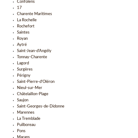
Confolens
17
Charente Maritimes
La Rochelle
Rochefort
Saintes
Royan
Aytré
Saint-Jean-d'Angély
Tonnay-Charente
Lagord
Surgères
Périgny
Saint-Pierre-d'Oléron
Nieul-sur-Mer
Châtelaillon-Plage
Saujon
Saint-Georges-de-Didonne
Marennes
La Tremblade
Puilboreau
Pons
Marans