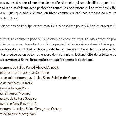
us avons à notre disposition des professionnels qui sont habilités pour le tr
ur tout en maîtrisant avec perfection toutes les opérations qui doivent être eff
vaux. Quel que soit le climat, en hiver comme en été, nos artisans couvreur
u la toiture.
us disposons de l’équipe et des matériels nécessaires pour réaliser les travaux.
C
couverture comme la pose ou l’entretien de votre couverture. Mais avant de pro
l’isolation ou en travaillant sur la charpente. Cette dernière est en fait le suppor
verture du toit
doit être choisi préalablement en accord avec le propriétaire de
 terre cuite ou en béton ou encore de l’aluminium. L’étanchéité de la toiture e
s couvreurs à Saint-Brice maîtrisent parfaitement la technique.
cement de tuiles Pont-l Abbe-d Arnoult
eite toiture terrasse La Couronne
re de toit batiments agricoles Saint-Sulpice-de-Cognac
on de combles La Jarrie
tion de faitage Pons
ur Zingueur Mornac
sage de toiture Soubise
ge a Le Bois-Plage-en-Re
cement de tuiles Saint-Georges-d Oleron
re de toiture Montguyon