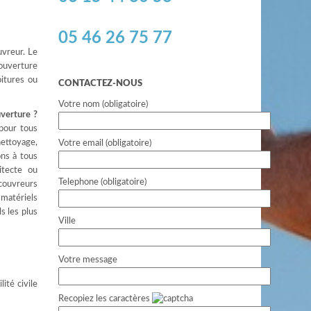
05 46 26 75 77
uvreur. Le
couverture
oitures ou
CONTACTEZ-NOUS
Votre nom (obligatoire)
uverture ?
pour tous
ettoyage,
Votre email (obligatoire)
ons à tous
itecte ou
Telephone (obligatoire)
 couvreurs
matériels
s les plus
Ville
Votre message
ité civile
Recopiez les caractères