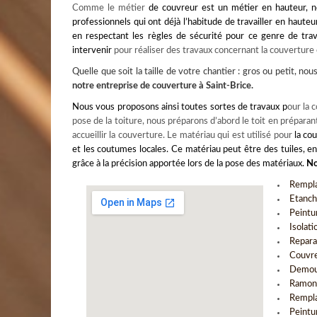
Comme le métier
de couvreur est un métier en hauteur, no
professionnels qui ont déjà l’habitude de travailler en haute
en respectant les règles de sécurité pour ce genre de tra
intervenir
pour réaliser des travaux concernant la couverture o
Quelle que soit la taille de votre chantier : gros ou petit, no
notre
entreprise de couverture à Saint-Brice
.
Nous vous proposons ainsi toutes sortes de travaux p
our la 
pose de la toiture, nous préparons d’abord le toit en préparant 
accueillir la couverture. Le matériau qui est utilisé pour
la
cou
et les coutumes locales. Ce matériau peut être des tuiles, en
grâce à la précision apportée lors de la pose des matériaux.
No
Rempla
Etanch
Peintu
Isolati
Repara
Couvre
Demous
Ramona
Rempla
Peintu