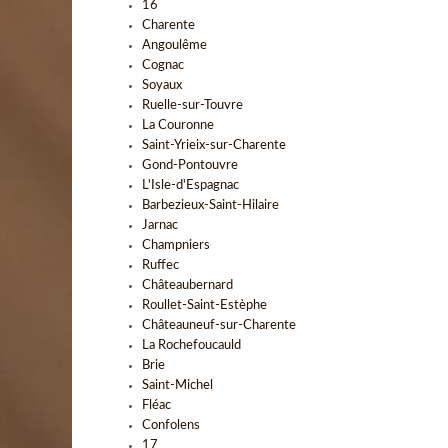
16
Charente
Angoulême
Cognac
Soyaux
Ruelle-sur-Touvre
La Couronne
Saint-Yrieix-sur-Charente
Gond-Pontouvre
L'Isle-d'Espagnac
Barbezieux-Saint-Hilaire
Jarnac
Champniers
Ruffec
Châteaubernard
Roullet-Saint-Estèphe
Châteauneuf-sur-Charente
La Rochefoucauld
Brie
Saint-Michel
Fléac
Confolens
17