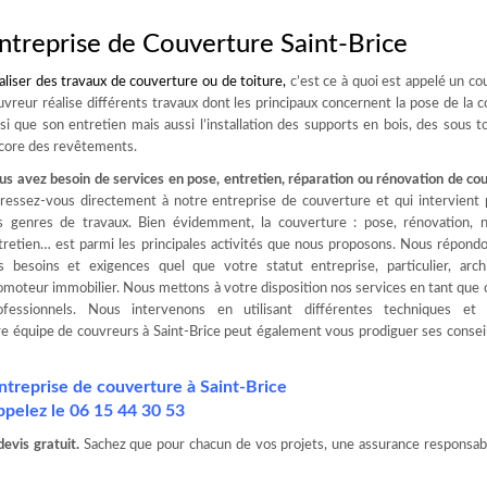
ntreprise de Couverture Saint-Brice
aliser des travaux de
couverture ou de toiture
,
c’est ce à quoi est appelé un co
uvreur réalise différents travaux dont les principaux concernent la pose de la 
nsi que son entretien mais aussi l’installation des supports en bois, des sous t
core des revêtements.
us avez besoin de services en pose, entretien, réparation ou rénovation de co
ressez-vous directement à notre entreprise de couverture et qui intervient 
s genres de travaux. Bien évidemment, la couverture : pose, rénovation, n
tretien… est parmi les principales activités que nous proposons. Nous répond
s besoins et exigences quel que votre statut entreprise, particulier, arch
omoteur immobilier. Nous mettons à votre disposition nos services en tant que
ofessionnels. Nous intervenons en utilisant différentes techniques et 
tre équipe de couvreurs à Saint-Brice peut également vous prodiguer ses conseil
ntreprise de couverture à Saint-Brice
ppelez le
06 15 44 30 53
evis gratuit.
Sachez que pour chacun de vos projets, une assurance responsabil