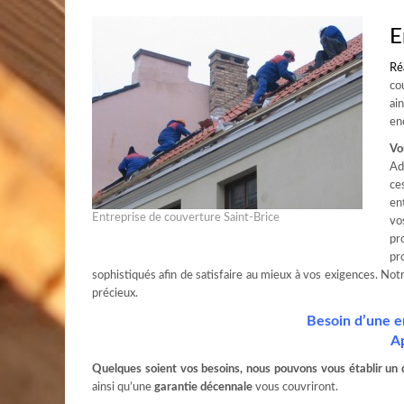
E
Ré
co
ai
en
Vo
Ad
ce
en
Entreprise de couverture Saint-Brice
vo
pr
pr
sophistiqués afin de satisfaire au mieux à vos exigences. No
précieux.
Besoin d’une e
A
Quelques soient vos besoins, nous pouvons vous établir un d
ainsi qu’une
garantie décennale
vous couvriront.