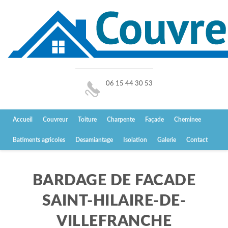
06 15 44 30 53
Accueil
Couvreur
Toiture
Charpente
Façade
Cheminee
Batiments agricoles
Desamiantage
Isolation
Galerie
Contact
BARDAGE DE FACADE
SAINT-HILAIRE-DE-
VILLEFRANCHE