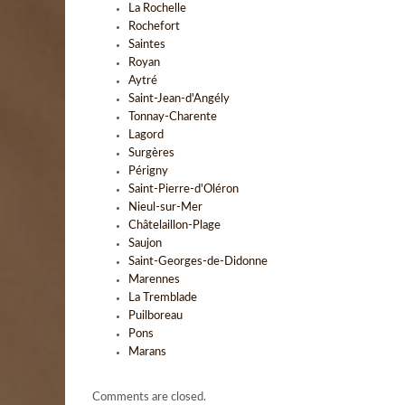
La Rochelle
Rochefort
Saintes
Royan
Aytré
Saint-Jean-d'Angély
Tonnay-Charente
Lagord
Surgères
Périgny
Saint-Pierre-d'Oléron
Nieul-sur-Mer
Châtelaillon-Plage
Saujon
Saint-Georges-de-Didonne
Marennes
La Tremblade
Puilboreau
Pons
Marans
Comments are closed.