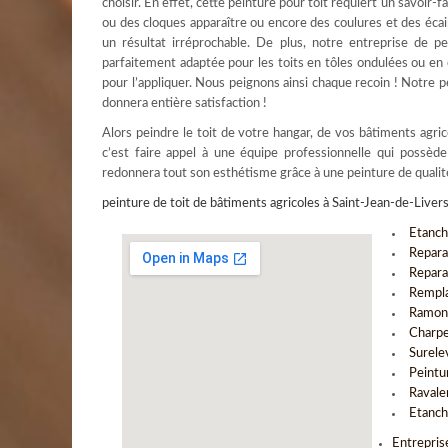
choisir. En effet, cette peinture pour toit requiert un savoir-f
ou des cloques apparaître ou encore des coulures et des écai
un résultat irréprochable. De plus, notre entreprise de pe
parfaitement adaptée pour les toits en tôles ondulées ou en é
pour l’appliquer. Nous peignons ainsi chaque recoin ! Notre 
donnera entière satisfaction !
Alors peindre le toit de votre hangar, de vos bâtiments agri
c’est faire appel à une équipe professionnelle qui possèd
redonnera tout son esthétisme grâce à une peinture de qualit
peinture de toit de bâtiments agricoles à Saint-Jean-de-Liver
Etanch
Repara
Repara
Rempla
Ramona
Charpe
Surele
Peintu
Ravale
Etanch
Entrepris