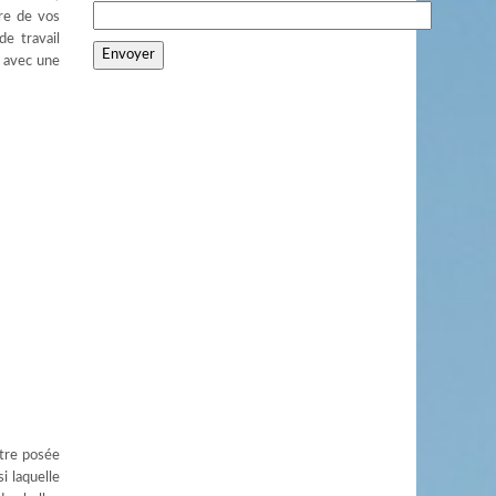
ure de vos
de travail
t avec une
être posée
i laquelle