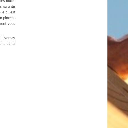
des bulles
s garantir
lle-ci est
un pinceau
ement vous
e-Liversay
nt et lui