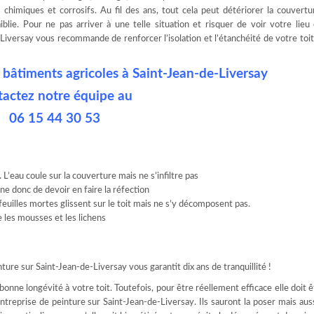
ts chimiques et corrosifs. Au fil des ans, tout cela peut détériorer la couvert
blie. Pour ne pas arriver à une telle situation et risquer de voir votre lieu 
iversay vous recommande de renforcer l’isolation et l’étanchéité de votre toi
e bâtiments agricoles à Saint-Jean-de-Liversay
tactez notre équipe au
06 15 44 30 53
 L’eau coule sur la couverture mais ne s’infiltre pas
ne donc de devoir en faire la réfection
feuilles mortes glissent sur le toit mais ne s’y décomposent pas.
me les mousses et les lichens
ture sur Saint-Jean-de-Liversay vous garantit dix ans de tranquillité !
onne longévité à votre toit. Toutefois, pour être réellement efficace elle doit 
treprise de peinture sur Saint-Jean-de-Liversay. Ils sauront la poser mais auss