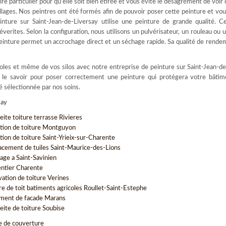
aire particulier pour qu’elle soit bien étirée et vous évite le désagrément de voir 
llages. Nos peintres ont été formés afin de pouvoir poser cette peinture et vou
inture sur Saint-Jean-de-Liversay utilise une peinture de grande qualité. Ce
verites. Selon la configuration, nous utilisons un pulvérisateur, un rouleau ou 
peinture permet un accrochage direct et un séchage rapide. Sa qualité de rend
coles et même de vos silos avec notre entreprise de peinture sur Saint-Jean-d
e le savoir pour poser correctement une peinture qui protégera votre bâtime
é sélectionnée par nos soins.
say
eite toiture terrasse Rivieres
tion de toiture Montguyon
tion de toiture Saint-Yrieix-sur-Charente
cement de tuiles Saint-Maurice-des-Lions
ge a Saint-Savinien
ntier Charente
vation de toiture Verines
re de toit batiments agricoles Roullet-Saint-Estephe
ment de facade Marans
eite de toiture Soubise
e de couverture