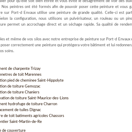
culier pour qu’elle soit bien étirée et vous évite le désagrément de voir des bul
. Nos peintres ont été formés afin de pouvoir poser cette peinture et vous g
re sur Port-d Envaux utilise une peinture de grande qualité. Celle-ci est pa
elon la configuration, nous utilisons un pulvérisateur, un rouleau ou un pi
inture permet un accrochage direct et un séchage rapide. Sa qualité de rende
oles et même de vos silos avec notre entreprise de peinture sur Port-d Envaux c
r poser correctement une peinture qui protégera votre bâtiment et lui redonner
os soins.
ment de charpente Trizay
enetres de toit Marennes
tion pied de cheminee Saint-Hippolyte
tion de toiture Gemozac
tion de toiture Chaniers
vation de toiture Saint-Maurice-des-Lions
ment hydrofuge de toiture Charron
cement de tuiles Dignac
re de toit batiments agricoles Chassors
ntier Saint-Martin-de-Re
e de couverture