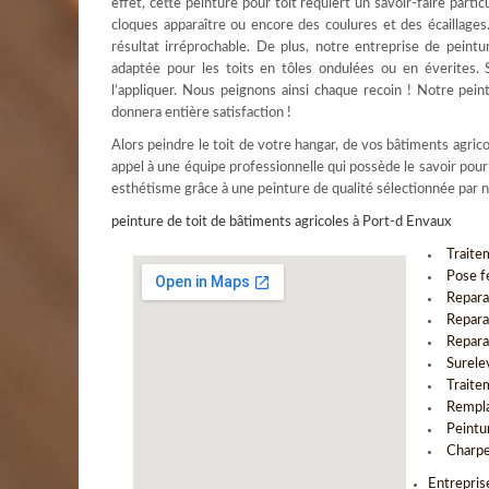
effet, cette peinture pour toit requiert un savoir-faire parti
cloques apparaître ou encore des coulures et des écaillages
résultat irréprochable. De plus, notre entreprise de peintu
adaptée pour les toits en tôles ondulées ou en éverites. S
l’appliquer. Nous peignons ainsi chaque recoin ! Notre pe
donnera entière satisfaction !
Alors peindre le toit de votre hangar, de vos bâtiments agric
appel à une équipe professionnelle qui possède le savoir pou
esthétisme grâce à une peinture de qualité sélectionnée par n
peinture de toit de bâtiments agricoles à Port-d Envaux
Traite
Pose f
Repara
Repara
Repara
Surele
Traite
Rempla
Peintu
Charpe
Entrepris