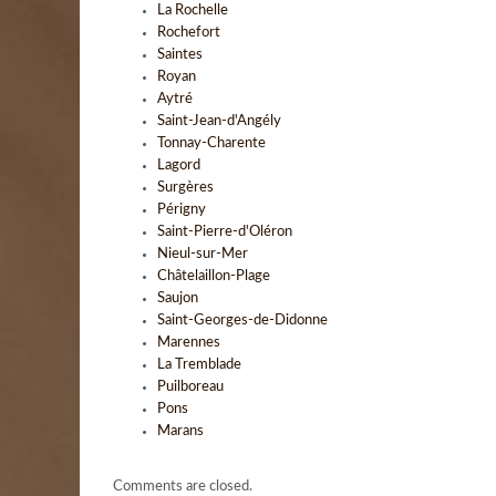
La Rochelle
Rochefort
Saintes
Royan
Aytré
Saint-Jean-d'Angély
Tonnay-Charente
Lagord
Surgères
Périgny
Saint-Pierre-d'Oléron
Nieul-sur-Mer
Châtelaillon-Plage
Saujon
Saint-Georges-de-Didonne
Marennes
La Tremblade
Puilboreau
Pons
Marans
Comments are closed.