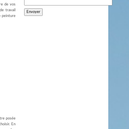
ure de vos
de travail
e peinture
être posée
hoisir. En