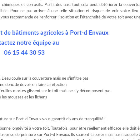
ts chimiques et corrosifs. Au fil des ans, tout cela peut détériorer la couvert
blie. Pour ne pas arriver à une telle situation et risquer de voir votre lieu 
ous recommande de renforcer l’isolation et l’étanchéité de votre toit avec un
it de bâtiments agricoles à Port-d Envaux
tactez notre équipe au
06 15 44 30 53
 L’eau coule sur la couverture mais ne s’infiltre pas
ne donc de devoir en faire la réfection
feuilles mortes glissent sur le toit mais ne s’y décomposent pas.
me les mousses et les lichens
ture sur Port-d Envaux vous garantit dix ans de tranquillité !
onne longévité à votre toit. Toutefois, pour être réellement efficace elle doit 
eprise de peinture sur Port-d Envaux. Ils sauront la poser mais aussi laquelle c