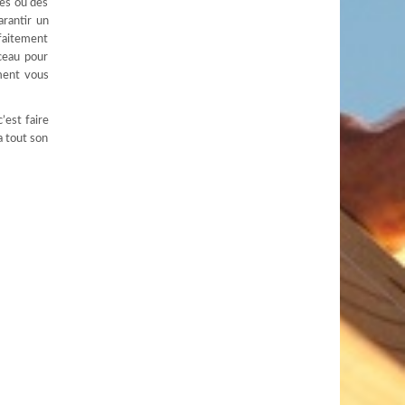
les ou des
arantir un
rfaitement
nceau pour
ment vous
’est faire
a tout son