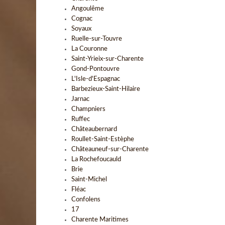
Angoulême
Cognac
Soyaux
Ruelle-sur-Touvre
La Couronne
Saint-Yrieix-sur-Charente
Gond-Pontouvre
L'Isle-d'Espagnac
Barbezieux-Saint-Hilaire
Jarnac
Champniers
Ruffec
Châteaubernard
Roullet-Saint-Estèphe
Châteauneuf-sur-Charente
La Rochefoucauld
Brie
Saint-Michel
Fléac
Confolens
17
Charente Maritimes