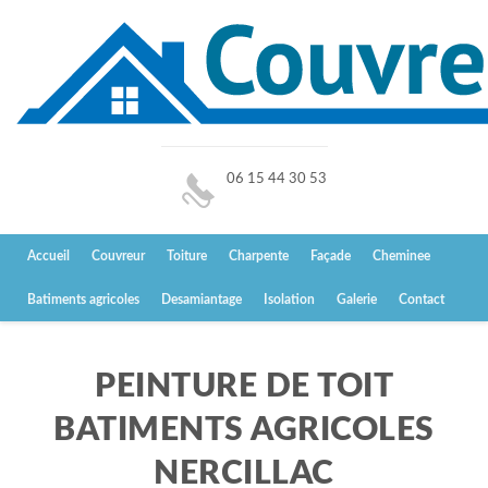
06 15 44 30 53
Accueil
Couvreur
Toiture
Charpente
Façade
Cheminee
Batiments agricoles
Desamiantage
Isolation
Galerie
Contact
PEINTURE DE TOIT
BATIMENTS AGRICOLES
NERCILLAC