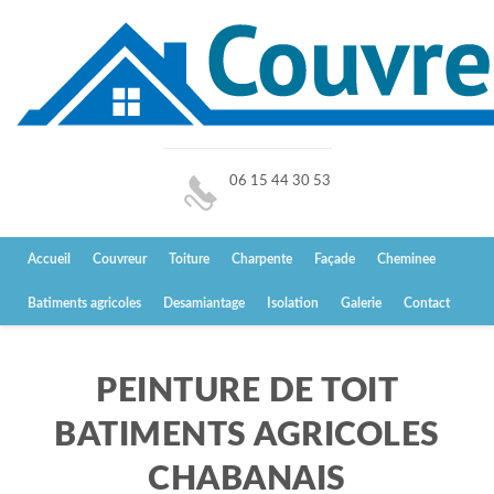
06 15 44 30 53
Accueil
Couvreur
Toiture
Charpente
Façade
Cheminee
Batiments agricoles
Desamiantage
Isolation
Galerie
Contact
PEINTURE DE TOIT
BATIMENTS AGRICOLES
CHABANAIS