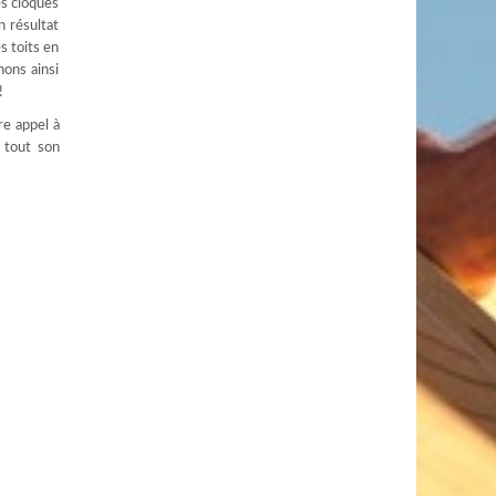
es cloques
n résultat
s toits en
nons ainsi
!
re appel à
 tout son