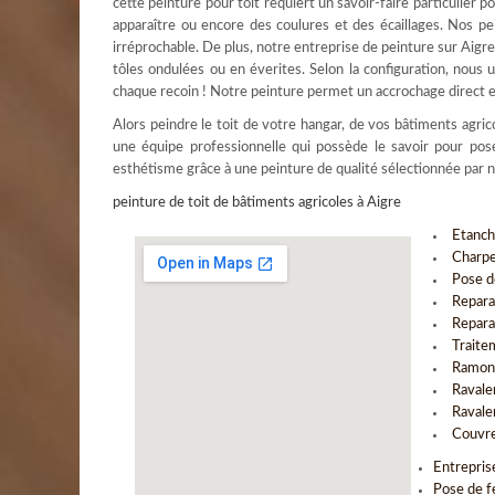
cette peinture pour toit requiert un savoir-faire particulier 
apparaître ou encore des coulures et des écaillages. Nos pe
irréprochable. De plus, notre entreprise de peinture sur Aigre
tôles ondulées ou en éverites. Selon la configuration, nous u
chaque recoin ! Notre peinture permet un accrochage direct e
Alors peindre le toit de votre hangar, de vos bâtiments agric
une équipe professionnelle qui possède le savoir pour pos
esthétisme grâce à une peinture de qualité sélectionnée par n
peinture de toit de bâtiments agricoles à Aigre
Etanch
Charpe
Pose d
Repara
Repara
Traite
Ramona
Ravale
Ravale
Couvre
Entrepris
Pose de f