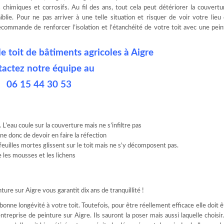
ts chimiques et corrosifs. Au fil des ans, tout cela peut détériorer la couvert
blie. Pour ne pas arriver à une telle situation et risquer de voir votre lieu 
ommande de renforcer l’isolation et l’étanchéité de votre toit avec une pei
e toit de bâtiments agricoles à Aigre
tactez notre équipe au
06 15 44 30 53
 L’eau coule sur la couverture mais ne s’infiltre pas
ne donc de devoir en faire la réfection
feuilles mortes glissent sur le toit mais ne s’y décomposent pas.
me les mousses et les lichens
ture sur Aigre vous garantit dix ans de tranquillité !
onne longévité à votre toit. Toutefois, pour être réellement efficace elle doit 
reprise de peinture sur Aigre. Ils sauront la poser mais aussi laquelle choisir.