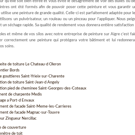
pour qu’elle soit bien étirée et vous évite le désagrément de voir des bulles ou d
intres ont été formés afin de pouvoir poser cette peinture et vous garantir u
 utilise une peinture de grande qualité. Celle-ci est parfaitement adaptée pour le
tilisons un pulvérisateur, un rouleau ou un pinceau pour l’appliquer. Nous peig
t un séchage rapide. Sa qualité de rendement vous donnera entière satisfaction 
oles et même de vos silos avec notre entreprise de peinture sur Aigre c’est fai
er correctement une peinture qui protégera votre bâtiment et lui redonnera
os soins.
eite de toiture Le Chateau-d Oleron
ntier Bords
e gouttieres Saint-Yrieix-sur-Charente
tion de toiture Saint-Jean-d Angely
tion pied de cheminee Saint-Georges-des-Coteaux
ment de charpente Medis
ge a Port-d Envaux
ment de facade Saint-Meme-les-Carrieres
ment de facade Magnac-sur-Touvre
ur Zingueur Nercillac
e de couverture
enêtre de toit