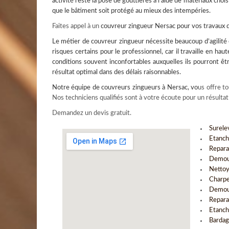
activité reste la pose de gouttières à l’aide de matériaux choisi
que le bâtiment soit protégé au mieux des intempéries.
Faites appel à un
couvreur
zingueur Nersac pour vos travaux d
Le métier de couvreur zingueur nécessite beaucoup d’agilité e
risques certains pour le professionnel, car il travaille en hau
conditions souvent inconfortables auxquelles ils pourront êt
résultat optimal dans des délais raisonnables.
Notre équipe de
couvreurs zingueurs à Nersac
, vo
us offre to
Nos techniciens qualifiés sont à votre écoute pour un résultat
Demandez un devis gratuit.
Surele
Etanch
Repara
Demous
Nettoy
Charpe
Demous
Repara
Etanch
Bardag