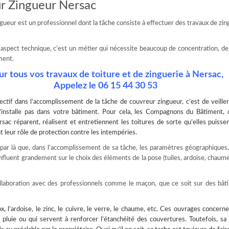
r Zingueur Nersac
gueur est un professionnel dont la tâche consiste à effectuer des travaux de zin
aspect technique, c’est un métier qui nécessite beaucoup de concentration, de
ment.
ur tous vos travaux de toiture et de zinguerie à Nersac,
Appelez le
06 15 44 30 53
jectif dans l’accomplissement de la tâche de
couvreur zingueur
, c’est de veille
s’installe pas dans votre bâtiment. Pour cela, les Compagnons du Bâtiment, 
sac réparent, réalisent et entretiennent les toitures de sorte qu’elles puisse
leur rôle de protection contre les intempéries.
r par là que, dans l’accomplissement de sa tâche, les paramètres géographiques,
influent grandement sur le choix des éléments de la pose (tuiles, ardoise, chaum
collaboration avec des professionnels comme le maçon, que ce soit sur des bâ
x, l’ardoise, le zinc, le cuivre, le verre, le chaume, etc. Ces ouvrages concerne
e pluie ou qui servent à renforcer l’étanchéité des couvertures. Toutefois, sa 