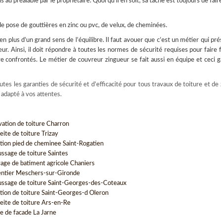
s au préalable par le propriétaire. Quoi qu’il en soit, sa tache est toujours de fai
e pose de gouttières en zinc ou pvc, de velux, de cheminées.
n plus d’un grand sens de l’équilibre. Il faut avouer que c’est un métier qui pr
teur. Ainsi, il doit répondre à toutes les normes de sécurité requises pour faire 
re confrontés. Le métier de couvreur zingueur se fait aussi en équipe et ceci g
utes les garanties de sécurité et d’efficacité pour tous travaux de toiture et de 
 adapté à vos attentes.
vation de toiture Charron
eite de toiture Trizay
tion pied de cheminee Saint-Rogatien
sage de toiture Saintes
age de batiment agricole Chaniers
ntier Meschers-sur-Gironde
sage de toiture Saint-Georges-des-Coteaux
tion de toiture Saint-Georges-d Oleron
eite de toiture Ars-en-Re
e de facade La Jarne