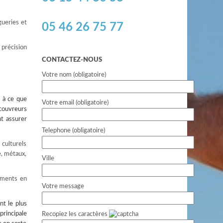
gueries et
05 46 26 75 77
 précision
CONTACTEZ-NOUS
Votre nom (obligatoire)
r à ce que
Votre email (obligatoire)
couvreurs
nt assurer
Telephone (obligatoire)
 culturels
e, métaux,
Ville
timents en
Votre message
nt le plus
principale
Recopiez les caractères