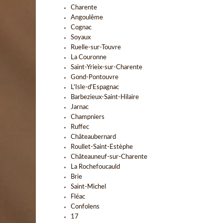
Charente
Angoulême
Cognac
Soyaux
Ruelle-sur-Touvre
La Couronne
Saint-Yrieix-sur-Charente
Gond-Pontouvre
L'Isle-d'Espagnac
Barbezieux-Saint-Hilaire
Jarnac
Champniers
Ruffec
Châteaubernard
Roullet-Saint-Estèphe
Châteauneuf-sur-Charente
La Rochefoucauld
Brie
Saint-Michel
Fléac
Confolens
17