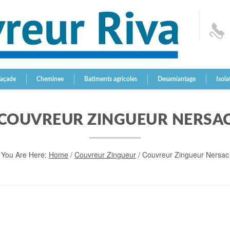
Façade
Cheminee
Batiments agricoles
Desamiantage
Isola
COUVREUR ZINGUEUR NERSA
You Are Here:
Home
/
Couvreur Zingueur
/
Couvreur Zingueur Nersac