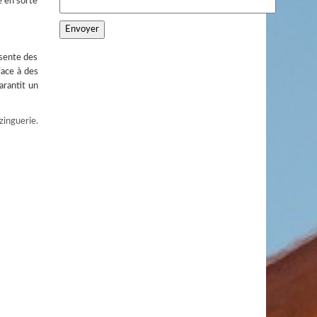
re en sorte
ésente des
face à des
arantit un
zinguerie.