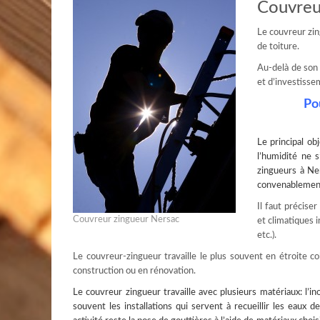
Couvreu
Le couvreur zin
de toiture.
Au-delà de son 
et d’investisse
Po
Le principal ob
l’humidité ne 
zingueurs à Ner
convenablement 
Il faut précise
Couvreur zingueur Nersac
et climatiques 
etc.).
Le couvreur-zingueur travaille le plus souvent en étroite 
construction ou en rénovation.
Le couvreur zingueur travaille avec plusieurs matériaux: l’ino
souvent les installations qui servent à recueillir les eaux d