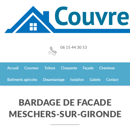
06 15 44 30 53
Accueil
Couvreur
Toiture
Charpente
Façade
Cheminee
Batiments agricoles
Desamiantage
Isolation
Galerie
Contact
BARDAGE DE FACADE
MESCHERS-SUR-GIRONDE