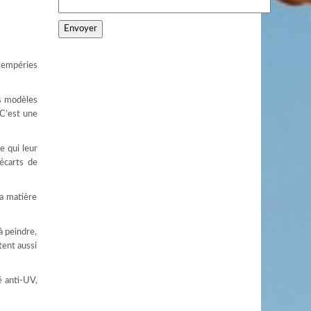
tempéries
es modèles
 C’est une
e qui leur
 écarts de
La matière
à peindre,
tent aussi
é anti-UV,