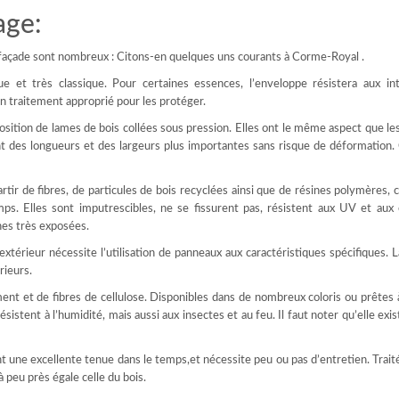
age:
façade sont nombreux : Citons-en quelques uns courants à Corme-Royal .
e et très classique. Pour certaines essences, l’enveloppe résistera aux in
 un traitement approprié pour les protéger.
position de lames de bois collées sous pression. Elles ont le même aspect que l
nt des longueurs et des largeurs plus importantes sans risque de déformation.
tir de fibres, de particules de bois recyclées ainsi que de résines polymères, c
mps. Elles sont imputrescibles, ne se fissurent pas, résistent aux UV et aux
nes très exposées.
térieur nécessite l’utilisation de panneaux aux caractéristiques spécifiques. 
rieurs.
ent et de fibres de cellulose. Disponibles dans de nombreux coloris ou prêtes 
sistent à l’humidité, mais aussi aux insectes et au feu. Il faut noter qu’elle exis
nt une excellente tenue dans le temps,et nécessite peu ou pas d’entretien. Trait
 peu près égale celle du bois.