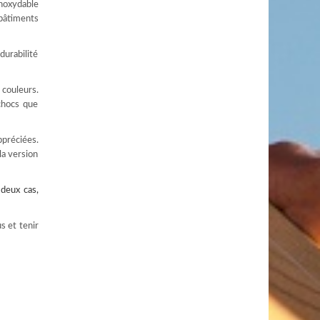
inoxydable
 bâtiments
durabilité
 couleurs.
chocs que
ppréciées.
la version
deux cas,
s et tenir