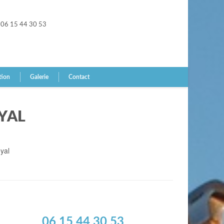
06 15 44 30 53
tion
Galerie
Contact
YAL
yal
06 15 44 30 53