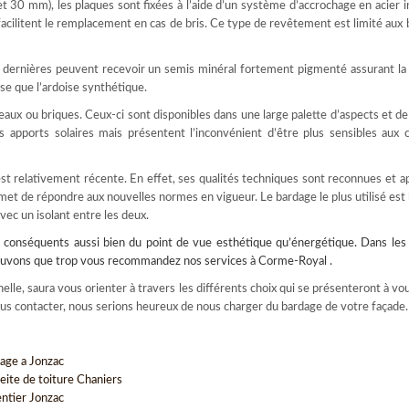
 et 30 mm), les plaques sont fixées à l’aide d’un système d’accrochage en acier 
 facilitent le remplacement en cas de bris. Ce type de revêtement est limité aux
es dernières peuvent recevoir un semis minéral fortement pigmenté assurant la 
use que l’ardoise synthétique.
neaux ou briques. Ceux-ci sont disponibles dans une large palette d’aspects et de
s apports solaires mais présentent l’inconvénient d’être plus sensibles aux 
est relativement récente. En effet, ses qualités techniques sont reconnues et a
met de répondre aux nouvelles normes en vigueur. Le bardage le plus utilisé est 
avec un isolant entre les deux.
conséquents aussi bien du point de vue esthétique qu’énergétique. Dans les 
 pouvons que trop vous recommandez nos services à Corme-Royal .
lle, saura vous orienter à travers les différents choix qui se présenteront à vou
ous contacter, nous serions heureux de nous charger du bardage de votre façade.
ge a Jonzac
eite de toiture Chaniers
ntier Jonzac