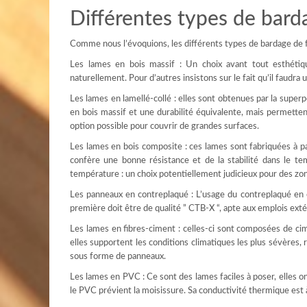
Différentes types de bard
Comme nous l’évoquions, les différents types de bardage de 
Les lames en bois massif : Un choix avant tout esthétiqu
naturellement. Pour d’autres insistons sur le fait qu’il faudra
Les lames en lamellé-collé : elles sont obtenues par la super
en bois massif et une durabilité équivalente, mais permette
option possible pour couvrir de grandes surfaces.
Les lames en bois composite : ces lames sont fabriquées à par
confère une bonne résistance et de la stabilité dans le te
température : un choix potentiellement judicieux pour des zo
Les panneaux en contreplaqué : L’usage du contreplaqué en ex
première doit être de qualité ” CTB-X “, apte aux emplois exté
Les lames en fibres-ciment : celles-ci sont composées de cim
elles supportent les conditions climatiques les plus sévères, ré
sous forme de panneaux.
Les lames en PVC : Ce sont des lames faciles à poser, elles o
le PVC prévient la moisissure. Sa conductivité thermique est à