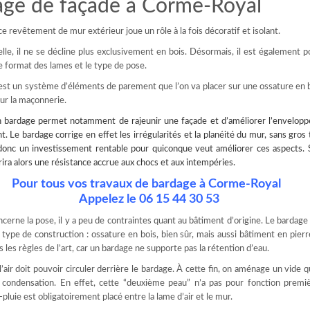
age de façade à Corme-Royal
ce revêtement de mur extérieur joue un rôle à la fois décoratif et isolant.
le, il ne se décline plus exclusivement en bois. Désormais, il est également p
le format des lames et le type de pose.
st un système d’éléments de parement que l’on va placer sur une ossature en 
sur la maçonnerie.
n bardage
permet notamment de rajeunir une façade et d’améliorer l’enveloppe
. Le bardage corrige en effet les irrégularités et la planéité du mur, sans gros t
onc un investissement rentable pour quiconque veut améliorer ces aspects. S
ffrira alors une résistance accrue aux chocs et aux intempéries.
Pour tous vos travaux de bardage à Corme-Royal
Appelez le 06 15 44 30 53
ncerne la pose, il y a peu de contraintes quant au bâtiment d’origine. Le bardage
t type de construction : ossature en bois, bien sûr, mais aussi bâtiment en pierr
 les règles de l’art, car un bardage ne supporte pas la rétention d’eau.
l’air doit pouvoir circuler derrière le bardage. À cette fin, on aménage un vide 
la condensation. En effet, cette “deuxième peau” n’a pas pour fonction premi
-pluie est obligatoirement placé entre la lame d’air et le mur.