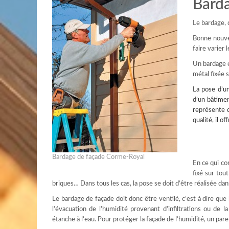
Bard
Le bardage, 
Bonne nouvel
faire varier 
Un bardage e
métal fixée 
La
pose d’u
d’un bâtiment
représente d
qualité, il o
Bardage de façade Corme-Royal
En ce qui co
fixé sur tou
briques… Dans tous les cas, la pose se doit d’être réalisée dans
Le bardage de façade doit donc être ventilé, c’est à dire que 
l’évacuation de l’humidité provenant d’infiltrations ou de 
étanche à l’eau. Pour protéger la façade de l’humidité, un pare