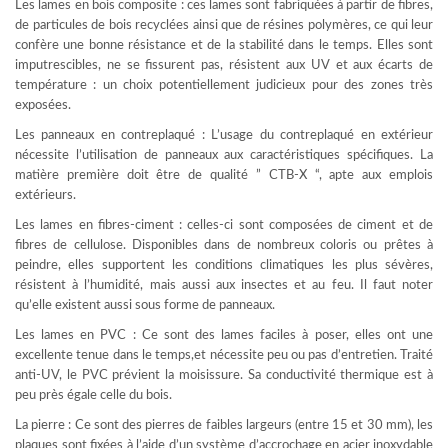
Les lames en bois composite : ces lames sont fabriquées à partir de fibres,
de particules de bois recyclées ainsi que de résines polymères, ce qui leur
confère une bonne résistance et de la stabilité dans le temps. Elles sont
imputrescibles, ne se fissurent pas, résistent aux UV et aux écarts de
température : un choix potentiellement judicieux pour des zones très
exposées.
Les panneaux en contreplaqué : L’usage du contreplaqué en extérieur
nécessite l’utilisation de panneaux aux caractéristiques spécifiques. La
matière première doit être de qualité ” CTB-X “, apte aux emplois
extérieurs.
Les lames en fibres-ciment : celles-ci sont composées de ciment et de
fibres de cellulose. Disponibles dans de nombreux coloris ou prêtes à
peindre, elles supportent les conditions climatiques les plus sévères,
résistent à l’humidité, mais aussi aux insectes et au feu. Il faut noter
qu’elle existent aussi sous forme de panneaux.
Les lames en PVC : Ce sont des lames faciles à poser, elles ont une
excellente tenue dans le temps,et nécessite peu ou pas d’entretien. Traité
anti-UV, le PVC prévient la moisissure. Sa conductivité thermique est à
peu près égale celle du bois.
La pierre : Ce sont des pierres de faibles largeurs (entre 15 et 30 mm), les
plaques sont fixées à l’aide d’un système d’accrochage en acier inoxydable