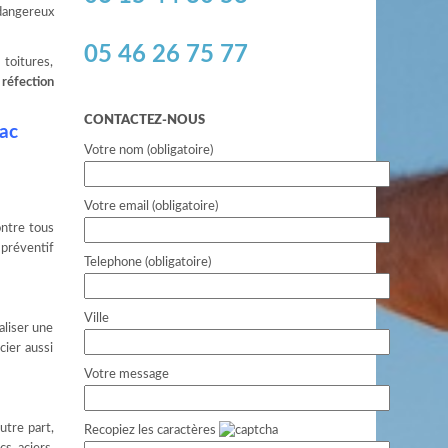
dangereux
05 46 26 75 77
toitures,
e
réfection
CONTACTEZ-NOUS
zac
Votre nom (obligatoire)
Votre email (obligatoire)
ontre tous
préventif
Telephone (obligatoire)
Ville
aliser une
cier aussi
Votre message
utre part,
Recopiez les caractères