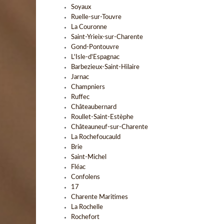
Soyaux
Ruelle-sur-Touvre
La Couronne
Saint-Yrieix-sur-Charente
Gond-Pontouvre
L'Isle-d'Espagnac
Barbezieux-Saint-Hilaire
Jarnac
Champniers
Ruffec
Châteaubernard
Roullet-Saint-Estèphe
Châteauneuf-sur-Charente
La Rochefoucauld
Brie
Saint-Michel
Fléac
Confolens
17
Charente Maritimes
La Rochelle
Rochefort