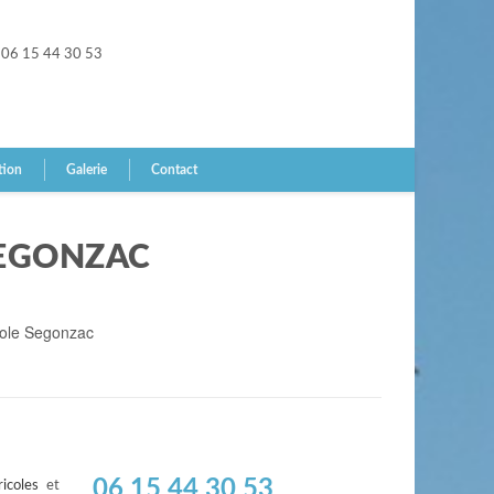
06 15 44 30 53
tion
Galerie
Contact
SEGONZAC
cole Segonzac
06 15 44 30 53
icoles
et