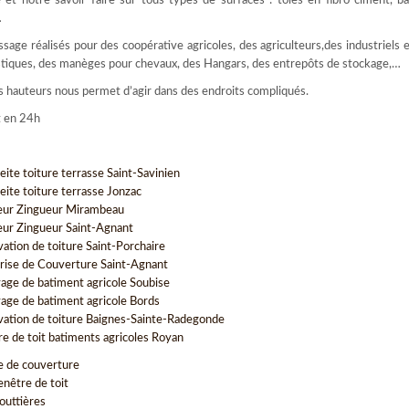
et notre savoir faire sur tous types de surfaces : tôles en fibro-ciment, ba
…
age réalisés pour des coopérative agricoles, des agriculteurs,des industriels e
ogistiques, des manèges pour chevaux, des Hangars, des entrepôts de stockage,…
des hauteurs nous permet d’agir dans des endroits compliqués.
t en 24h
eite toiture terrasse Saint-Savinien
eite toiture terrasse Jonzac
ur Zingueur Mirambeau
ur Zingueur Saint-Agnant
vation de toiture Saint-Porchaire
rise de Couverture Saint-Agnant
age de batiment agricole Soubise
age de batiment agricole Bords
vation de toiture Baignes-Sainte-Radegonde
re de toit batiments agricoles Royan
e de couverture
enêtre de toit
outtières