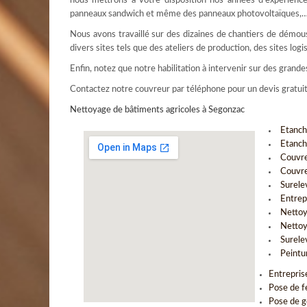
nous mettrons à votre disposition nos années d’expérience 
panneaux sandwich et même des panneaux photovoltaïques,
Nous avons travaillé sur des dizaines de chantiers de démouss
divers sites tels que des ateliers de production, des sites l
Enfin, notez que notre habilitation à intervenir sur des gran
Contactez notre couvreur par téléphone pour un devis gratui
Nettoyage de bâtiments agricoles à Segonzac
Etanch
Etanch
Couvre
Couvre
Surele
Entrep
Nettoy
Nettoy
Surele
Peintu
Entrepris
Pose de f
Pose de g