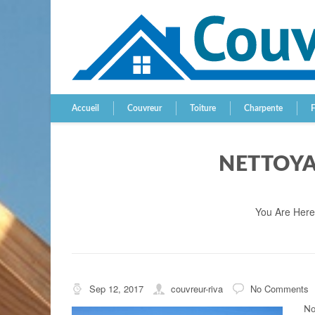
Accueil
Couvreur
Toiture
Charpente
NETTOYA
You Are Her
Sep 12, 2017
couvreur-riva
No Comments
No