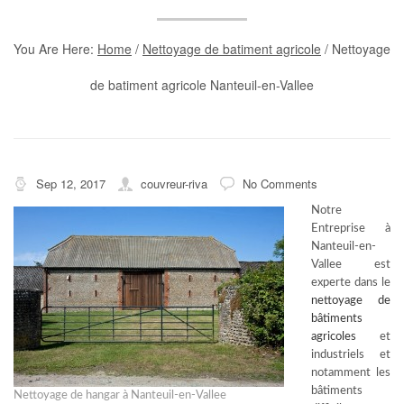
You Are Here:
Home
/
Nettoyage de batiment agricole
/
Nettoyage
de batiment agricole Nanteuil-en-Vallee
Sep 12, 2017
couvreur-riva
No Comments
Notre
Entreprise à
Nanteuil-en-
Vallee est
experte dans le
nettoyage de
bâtiments
agricoles
et
industriels et
notamment les
bâtiments
Nettoyage de hangar à Nanteuil-en-Vallee