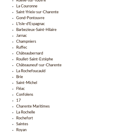
Ruelle-sur-Touvre
La Couronne
Saint-Yrieix-sur-Charente
Gond-Pontouvre
L'Isle-d'Espagnac
Barbezieux-Saint-Hilaire
Jarnac
Champniers
Ruffec
Châteaubernard
Roullet-Saint-Estèphe
Châteauneuf-sur-Charente
La Rochefoucauld
Brie
Saint-Michel
Fléac
Confolens
17
Charente Maritimes
La Rochelle
Rochefort
Saintes
Royan