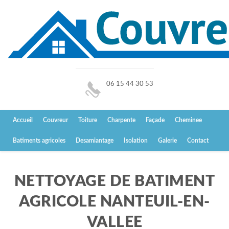
06 15 44 30 53
Accueil
Couvreur
Toiture
Charpente
Façade
Cheminee
Batiments agricoles
Desamiantage
Isolation
Galerie
Contact
NETTOYAGE DE BATIMENT
AGRICOLE NANTEUIL-EN-
VALLEE