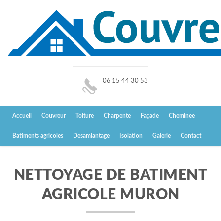
06 15 44 30 53
Accueil
Couvreur
Toiture
Charpente
Façade
Cheminee
Batiments agricoles
Desamiantage
Isolation
Galerie
Contact
NETTOYAGE DE BATIMENT
AGRICOLE MURON