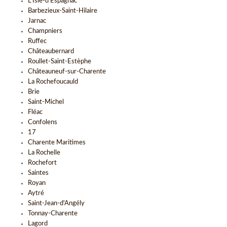
L'Isle-d'Espagnac
Barbezieux-Saint-Hilaire
Jarnac
Champniers
Ruffec
Châteaubernard
Roullet-Saint-Estèphe
Châteauneuf-sur-Charente
La Rochefoucauld
Brie
Saint-Michel
Fléac
Confolens
17
Charente Maritimes
La Rochelle
Rochefort
Saintes
Royan
Aytré
Saint-Jean-d'Angély
Tonnay-Charente
Lagord