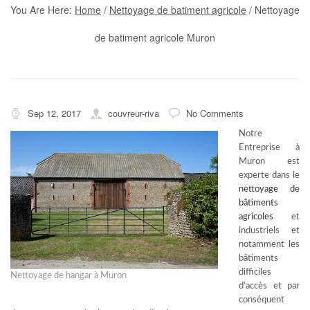
You Are Here:
Home
/
Nettoyage de batiment agricole
/
Nettoyage
de batiment agricole Muron
Sep 12, 2017
couvreur-riva
No Comments
Notre
Entreprise à
Muron est
experte dans le
nettoyage de
bâtiments
agricoles
et
industriels et
notamment les
bâtiments
difficiles
Nettoyage de hangar à Muron
d’accès et par
conséquent