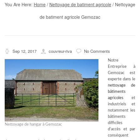
You Are Here:
Home
/
Nettoyage de batiment agricole
/
Nettoyage
de batiment agricole Gemozac
Sep 12, 2017
couvreur-riva
No Comments
Notre
Entreprise à
Gemozac est
experte dans le
nettoyage de
bâtiments
agricoles
et
industriels et
notamment les
bâtiments
difficiles
Nettoyage de hangar à Gemozac
d’accès et par
conséquent