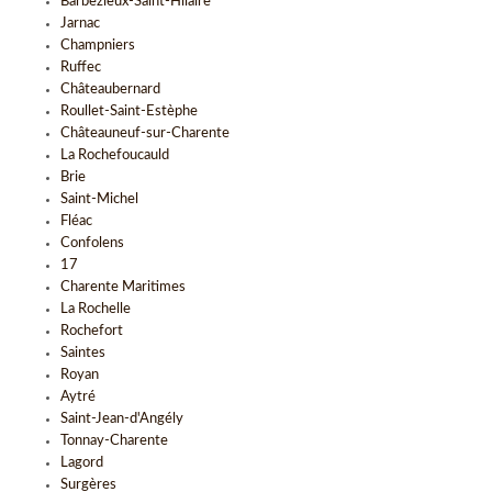
Barbezieux-Saint-Hilaire
Jarnac
Champniers
Ruffec
Châteaubernard
Roullet-Saint-Estèphe
Châteauneuf-sur-Charente
La Rochefoucauld
Brie
Saint-Michel
Fléac
Confolens
17
Charente Maritimes
La Rochelle
Rochefort
Saintes
Royan
Aytré
Saint-Jean-d'Angély
Tonnay-Charente
Lagord
Surgères