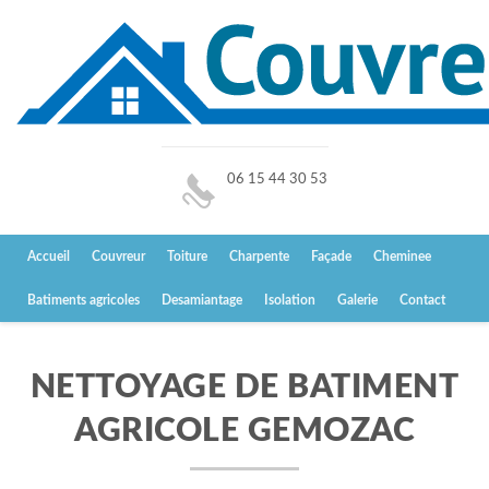
06 15 44 30 53
Accueil
Couvreur
Toiture
Charpente
Façade
Cheminee
Batiments agricoles
Desamiantage
Isolation
Galerie
Contact
NETTOYAGE DE BATIMENT
AGRICOLE GEMOZAC