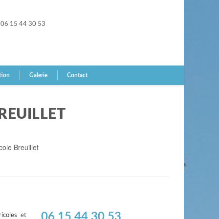
06 15 44 30 53
tion
Galerie
Contact
REUILLET
ole Breuillet
06 15 44 30 53
icoles
et