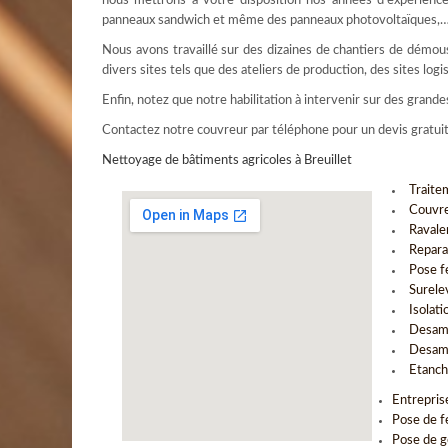
nous mettrons à votre disposition nos années d’expérience 
panneaux sandwich et même des panneaux photovoltaïques,
Nous avons travaillé sur des dizaines de chantiers de démouss
divers sites tels que des ateliers de production, des sites l
Enfin, notez que notre habilitation à intervenir sur des gran
Contactez notre couvreur par téléphone pour un devis gratui
Nettoyage de bâtiments agricoles à Breuillet
Traite
Couvre
Ravale
Repara
Pose fe
Surele
Isolat
Desam
Desami
Etanch
Entrepris
Pose de f
Pose de g