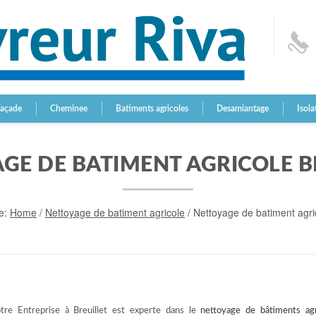
Façade
Cheminee
Batiments agricoles
Desamiantage
Isola
GE DE BATIMENT AGRICOLE B
e:
Home
/
Nettoyage de batiment agricole
/
Nettoyage de batiment agric
tre Entreprise à Breuillet est experte dans le
nettoyage de bâtiments agr