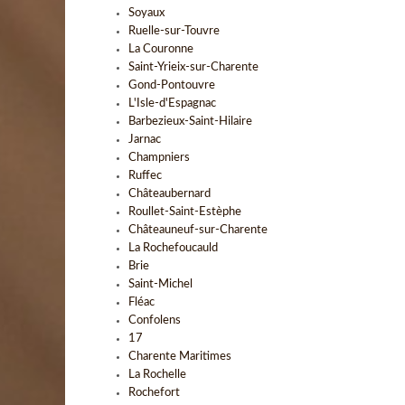
Soyaux
Ruelle-sur-Touvre
La Couronne
Saint-Yrieix-sur-Charente
Gond-Pontouvre
L'Isle-d'Espagnac
Barbezieux-Saint-Hilaire
Jarnac
Champniers
Ruffec
Châteaubernard
Roullet-Saint-Estèphe
Châteauneuf-sur-Charente
La Rochefoucauld
Brie
Saint-Michel
Fléac
Confolens
17
Charente Maritimes
La Rochelle
Rochefort