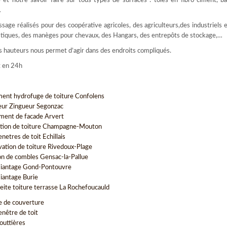
et notre savoir faire sur tous types de surfaces : tôles en fibro-ciment, ba
…
age réalisés pour des coopérative agricoles, des agriculteurs,des industriels e
ogistiques, des manèges pour chevaux, des Hangars, des entrepôts de stockage,…
des hauteurs nous permet d’agir dans des endroits compliqués.
t en 24h
ment hydrofuge de toiture Confolens
ur Zingueur Segonzac
ment de facade Arvert
tion de toiture Champagne-Mouton
netres de toit Echillais
vation de toiture Rivedoux-Plage
ion de combles Gensac-la-Pallue
iantage Gond-Pontouvre
antage Burie
eite toiture terrasse La Rochefoucauld
e de couverture
enêtre de toit
outtières