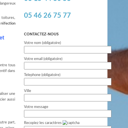
dangereux
05 46 26 75 77
toitures,
e
réfection
CONTACTEZ-NOUS
et
Votre nom (obligatoire)
Votre email (obligatoire)
ontre tous
entif dans
Telephone (obligatoire)
Ville
aliser une
cier aussi
Votre message
utre part,
Recopiez les caractères