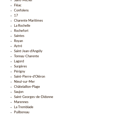
Saint-Michel
Fléac
Confolens
17
Charente Maritimes
La Rochelle
Rochefort
Saintes
Royan
Aytré
Saint-Jean-d'Angély
Tonnay-Charente
Lagord
Surgères
Périgny
Saint-Pierre-d'Oléron
Nieul-sur-Mer
Châtelaillon-Plage
Saujon
Saint-Georges-de-Didonne
Marennes
La Tremblade
Puilboreau