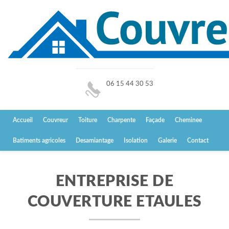
06 15 44 30 53
Accueil
Couvreur
Toiture
Charpente
Façade
Cheminee
Batiments agricoles
Desamiantage
Isolation
Galerie
Contact
ENTREPRISE DE
COUVERTURE ETAULES