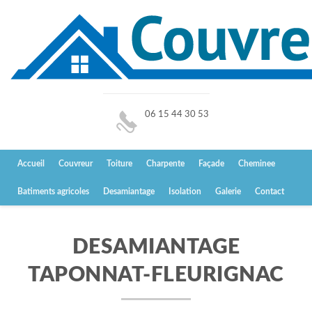
06 15 44 30 53
Accueil
Couvreur
Toiture
Charpente
Façade
Cheminee
Batiments agricoles
Desamiantage
Isolation
Galerie
Contact
DESAMIANTAGE
TAPONNAT-FLEURIGNAC