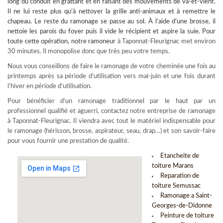
long du conduit en grattant et en faisant des mouvements de va-et-vient.
Il ne lui reste plus qu’à nettoyer la grille anti-animaux et à remettre le
chapeau. Le reste du ramonage se passe au sol. À l’aide d’une brosse, il
nettoie les parois du foyer puis il vide le récipient et aspire la suie. Pour
toute cette opération, notre
ramoneur
à Taponnat-Fleurignac met environ
30 minutes. Il monopolise donc que très peu votre temps.
Nous vous conseillons de faire le ramonage de votre cheminée une fois au
printemps après sa période d’utilisation vers mai-juin et une fois durant
l’hiver en période d’utilisation.
Pour bénéficier d’un ramonage traditionnel par le haut par un
professionnel qualifié et aguerri, contactez notre entreprise de ramonage
à Taponnat-Fleurignac. Il viendra avec tout le matériel indispensable pour
le ramonage (hérisson, brosse, aspirateur, seau, drap…) et son savoir-faire
pour vous fournir une prestation de qualité.
Etancheite de
toiture Marans
Reparation de
toiture Semussac
Ramonage a Saint-
Georges-de-Didonne
Peinture de toiture