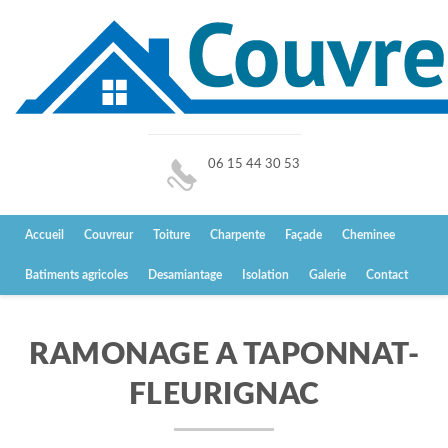
06 15 44 30 53
Accueil
Couvreur
Toiture
Charpente
Façade
Cheminee
Batiments agricoles
Desamiantage
Isolation
Galerie
Contact
RAMONAGE A TAPONNAT-
FLEURIGNAC