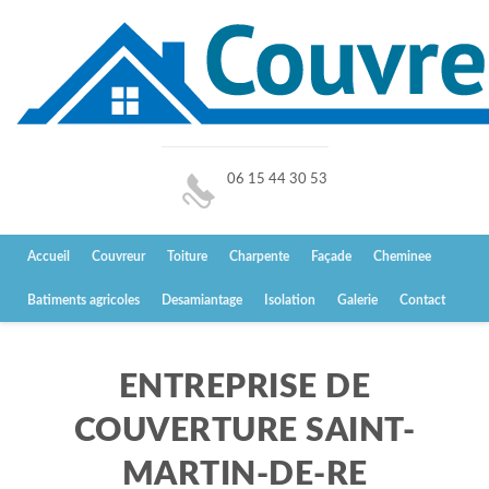
06 15 44 30 53
Accueil
Couvreur
Toiture
Charpente
Façade
Cheminee
Batiments agricoles
Desamiantage
Isolation
Galerie
Contact
ENTREPRISE DE
COUVERTURE SAINT-
MARTIN-DE-RE