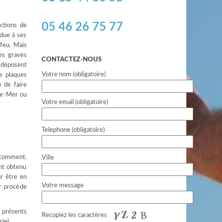
05 46 26 75 77
ctions de
 due à ses
 feu. Mais
es graves
CONTACTEZ-NOUS
e déposent
Votre nom (obligatoire)
e plaques
 de faire
sur-Mer ou
Votre email (obligatoire)
Telephone (obligatoire)
e comment.
Ville
ont obtenu
r être en
Votre message
er procède
e présents
Recopiez les caractères
iel.