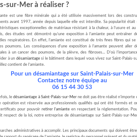
-sur-Mer à réaliser ?
iante est une fibre minérale qui a été utilisée massivement lors des constru
ents avant 1997, année depuis laquelle elle est interdite. Sa popularité était
téristiques exceptionnelles de matériaux résistant à la chaleur, à l’usure et au
is, des études ont démontré qu’une exposition à l’amiante peut entraîner d
ies respiratoires. En effet, l’amiante est constitué de très fines fibres qui s
les poumons. Les conséquences d’une exposition à l’amante peuvent aller d
rales à un cancer des poumons, de la plèvre, des fibroses… D’où l’importance
éder à un
désamiantage
si le bâtiment dans lequel vous vivez sur Saint-Palais-
illez contient de l’amiante.
Pour un désamiantage sur Saint-Palais-sur-Mer
Contactez notre équipe au
06 15 44 30 53
fois, le
désamiantage à Saint-Palais-sur-Mer
ne doit pas être réalisé n’import
e opération est réservée aux professionnels qualifiés qui ont été formés et 
certificats pour pouvoir
retirer l’amiante
en respectant la réglementation. Pou
it respect de la loi, notre entreprise de désamiantage sur Saint-Palais-sur-M
arches administratives à accomplir. Les principaux documents qui doivent êtr
c le rapport du repérage de l’amiante, le registre du personnel présent et du matér