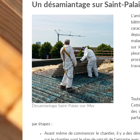
Un désamiantage sur Saint-Palais
L’am
bâtim
carac
depu
malad
sur 
pleu
proc
trava
Toute
Cett
Desamiantage Saint-Palais-sur-Mer
des 
parfa
par étapes :
Avant même de commencer le chantier, il y a des dém
sur le chantier sont le plan de retrait de l’amiante ave