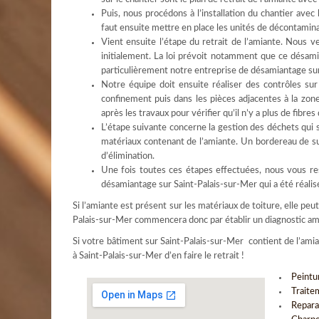
Puis, nous procédons à l’installation du chantier avec 
faut ensuite mettre en place les unités de décontaminat
Vient ensuite l’étape du retrait de l’amiante. Nous ve
initialement. La loi prévoit notamment que ce désamia
particulièrement notre entreprise de désamiantage sur
Notre équipe doit ensuite réaliser des contrôles su
confinement puis dans les pièces adjacentes à la zone 
après les travaux pour vérifier qu’il n’y a plus de fibre
L’étape suivante concerne la gestion des déchets qui s
matériaux contenant de l’amiante. Un bordereau de sui
d’élimination.
Une fois toutes ces étapes effectuées, nous vous res
désamiantage sur Saint-Palais-sur-Mer qui a été réalis
Si l’amiante est présent sur les matériaux de toiture, elle pe
Palais-sur-Mer commencera donc par établir un diagnostic ami
Si votre bâtiment sur Saint-Palais-sur-Mer contient de l’am
à Saint-Palais-sur-Mer d’en faire le retrait !
Peintu
Traite
Repara