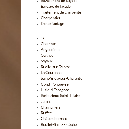
Ravalement de façade
Bardage de façade
Traitement de charpente
Charpentier
Désamiantage
16
Charente
Angoulême
Cognac
Soyaux
Ruelle-sur-Touvre
La Couronne
Saint-Yrieix-sur-Charente
Gond-Pontouvre
L'Isle-d'Espagnac
Barbezieux-Saint-Hilaire
Jarnac
Champniers
Ruffec
Châteaubernard
Roullet-Saint-Estèphe