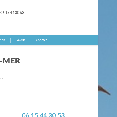
06 15 44 30 53
tion
Galerie
Contact
R-MER
er
06 15 44 30 53