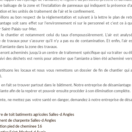
le balisage de la zone et l’installation de panneaux qui indiquent la présence d’a
ion et les unités de traitement de l’air et le confinement.
illons au bon respect de la réglementation et suivant à la lettre le plan de ret
ntage soit sans effet sur l’environnement ni sur le personnel et c’est ce à quo
 Saint-Palais-sur-Mer.
r le chantier et notamment celui du taux d’empoussièrement. L’air est analys
de travaux pour s’assurer qu’il n’y a pas eu de contamination. Et enfin, l’air e
s d’amiante dans la zone des travaux.
eront acheminés jusqu’à un centre de traitement spécifique qui va traiter ou él
vi des déchets est remis pour attester que l’amiante a bien été acheminé vers 
tituons les locaux et nous vous remettons un dossier de fin de chantier qui 
é.
ut en fait se trouver partout dans le bâtiment. Notre entreprise de désamiantage 
ante afin de la repérer et pouvoir ensuite procéder à son élimination complète.
iante, ne mettez pas votre santé en danger, demandez à notre entreprise de dé
re de toit batiments agricoles Salles-d Angles
ment de charpente Salles-d Angles
tion pied de cheminee 16