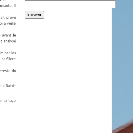
miante. Il
rait prévu
i à veille
é avant le
st analysé
iminer les
sa filière
atteste du
sur Saint-
samiantage