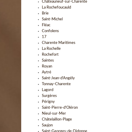
Châteauneuf-sur-Charente
La Rochefoucauld
Brie
Saint-Michel
Fléac
Confolens
17
Charente Maritimes
La Rochelle
Rochefort
Saintes
Royan
Aytré
Saint-Jean-d'Angély
Tonnay-Charente
Lagord
Surgères
Périgny
Saint-Pierre-d'Oléron
Nieul-sur-Mer
Châtelaillon-Plage
Saujon
Saint-Georges-de-Didonne