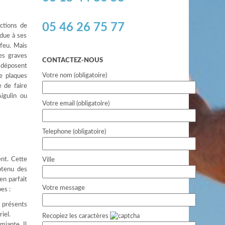
05 46 26 75 77
ctions de
 due à ses
 feu. Mais
es graves
CONTACTEZ-NOUS
e déposent
Votre nom (obligatoire)
e plaques
 de faire
igulin ou
Votre email (obligatoire)
Telephone (obligatoire)
ent. Cette
Ville
btenu des
en parfait
Votre message
es :
e présents
iel.
Recopiez les caractères
miante. Il