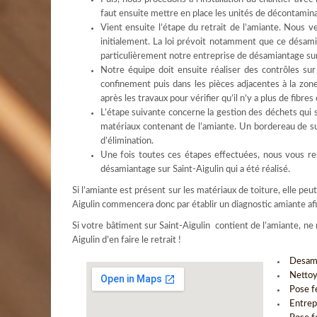
faut ensuite mettre en place les unités de décontaminat
Vient ensuite l’étape du retrait de l’amiante. Nous ve
initialement. La loi prévoit notamment que ce désamia
particulièrement notre entreprise de désamiantage sur
Notre équipe doit ensuite réaliser des contrôles su
confinement puis dans les pièces adjacentes à la zone 
après les travaux pour vérifier qu’il n’y a plus de fibre
L’étape suivante concerne la gestion des déchets qui s
matériaux contenant de l’amiante. Un bordereau de sui
d’élimination.
Une fois toutes ces étapes effectuées, nous vous res
désamiantage sur Saint-Aigulin qui a été réalisé.
Si l’amiante est présent sur les matériaux de toiture, elle pe
Aigulin commencera donc par établir un diagnostic amiante afi
Si votre bâtiment sur Saint-Aigulin contient de l’amiante, n
Aigulin d’en faire le retrait !
Desam
Nettoy
Pose f
Entrep