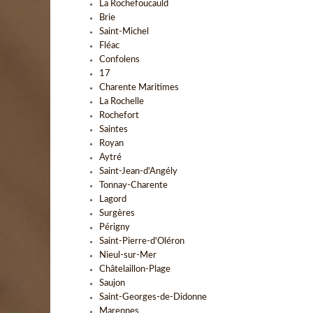
La Rochefoucauld
Brie
Saint-Michel
Fléac
Confolens
17
Charente Maritimes
La Rochelle
Rochefort
Saintes
Royan
Aytré
Saint-Jean-d'Angély
Tonnay-Charente
Lagord
Surgères
Périgny
Saint-Pierre-d'Oléron
Nieul-sur-Mer
Châtelaillon-Plage
Saujon
Saint-Georges-de-Didonne
Marennes