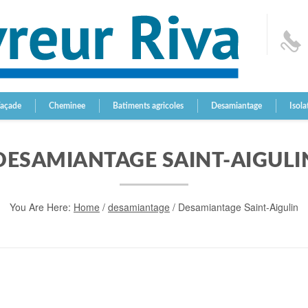
Façade
Cheminee
Batiments agricoles
Desamiantage
Isola
DESAMIANTAGE SAINT-AIGULI
You Are Here:
Home
/
desamiantage
/
Desamiantage Saint-Aigulin