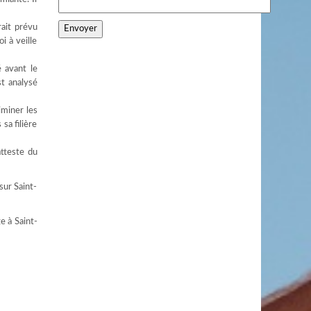
rait prévu
i à veille
é avant le
st analysé
iminer les
sa filière
atteste du
sur Saint-
e à Saint-