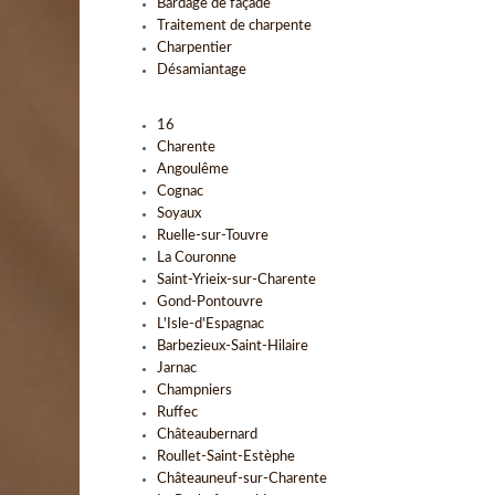
Bardage de façade
Traitement de charpente
Charpentier
Désamiantage
16
Charente
Angoulême
Cognac
Soyaux
Ruelle-sur-Touvre
La Couronne
Saint-Yrieix-sur-Charente
Gond-Pontouvre
L'Isle-d'Espagnac
Barbezieux-Saint-Hilaire
Jarnac
Champniers
Ruffec
Châteaubernard
Roullet-Saint-Estèphe
Châteauneuf-sur-Charente