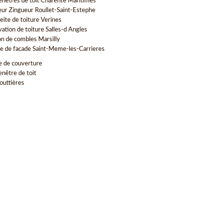
enetres de toit Charente Maritimes
ur Zingueur Roullet-Saint-Estephe
eite de toiture Verines
vation de toiture Salles-d Angles
ion de combles Marsilly
e de facade Saint-Meme-les-Carrieres
e de couverture
enêtre de toit
outtières