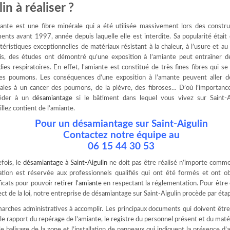
n à réaliser ?
iante est une fibre minérale qui a été utilisée massivement lors des constru
ents avant 1997, année depuis laquelle elle est interdite. Sa popularité était
téristiques exceptionnelles de matériaux résistant à la chaleur, à l’usure et au
is, des études ont démontré qu’une exposition à l’amiante peut entraîner d
ies respiratoires. En effet, l’amiante est constitué de très fines fibres qui s
les poumons. Les conséquences d’une exposition à l’amante peuvent aller d
rales à un cancer des poumons, de la plèvre, des fibroses… D’où l’importance
éder à un
désamiantage
si le bâtiment dans lequel vous vivez sur Saint-A
illez contient de l’amiante.
Pour un désamiantage sur Saint-Aigulin
Contactez notre équipe au
06 15 44 30 53
fois, le
désamiantage à Saint-Aigulin
ne doit pas être réalisé n’importe comm
ation est réservée aux professionnels qualifiés qui ont été formés et ont o
ficats pour pouvoir
retirer l’amiante
en respectant la réglementation. Pour être 
ct de la loi, notre entreprise de désamiantage sur Saint-Aigulin procède par étap
arches administratives à accomplir. Les principaux documents qui doivent êtr
c le rapport du repérage de l’amiante, le registre du personnel présent et du matér
le balisage de la zone et l’installation de panneaux qui indiquent la présence d’a