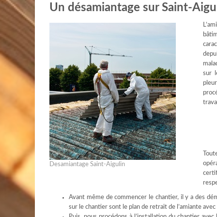
Un désamiantage sur Saint-Aiguli
L’am
bâtim
carac
depu
malad
sur 
pleu
proc
trava
Toute
opér
Desamiantage Saint-Aigulin
certi
respe
Avant même de commencer le chantier, il y a des dém
sur le chantier sont le plan de retrait de l’amiante ave
Puis, nous procédons à l’installation du chantier avec 