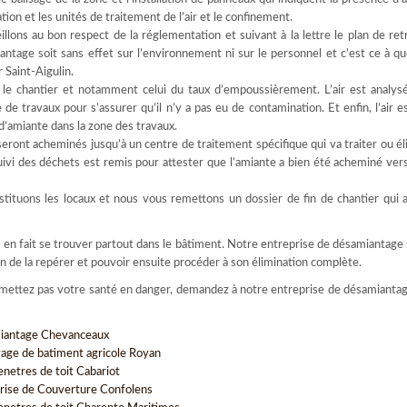
ion et les unités de traitement de l’air et le confinement.
illons au bon respect de la réglementation et suivant à la lettre le plan de ret
ntage soit sans effet sur l’environnement ni sur le personnel et c’est ce à quo
 Saint-Aigulin.
r le chantier et notamment celui du taux d’empoussièrement. L’air est analys
de travaux pour s’assurer qu’il n’y a pas eu de contamination. Et enfin, l’air e
s d’amiante dans la zone des travaux.
eront acheminés jusqu’à un centre de traitement spécifique qui va traiter ou él
vi des déchets est remis pour attester que l’amiante a bien été acheminé vers 
tituons les locaux et nous vous remettons un dossier de fin de chantier qui 
ut en fait se trouver partout dans le bâtiment. Notre entreprise de désamiantage 
n de la repérer et pouvoir ensuite procéder à son élimination complète.
e mettez pas votre santé en danger, demandez à notre entreprise de désamiantag
iantage Chevanceaux
age de batiment agricole Royan
enetres de toit Cabariot
rise de Couverture Confolens